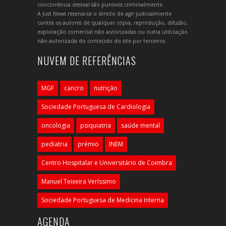
concorrência desleal são puníveis criminalmente.
A Just News reserva-se o direito de agir judicialmente
contra os autores de qualquer cópia, reprodução, difusão,
exploração comercial não autorizadas ou outra utilização
não autorizada do conteúdo do site por terceiros.
NUVEM DE REFERÊNCIAS
MGF
cancro
nutrição
Sociedade Portuguesa de Cardiologia
oncologia
psiquiatria
saúde mental
pediatria
prémio
INEM
Centro Hospitalar e Universitário de Coimbra
Manuel Teixeira Veríssimo
Sociedade Portuguesa de Medicina Interna
AGENDA