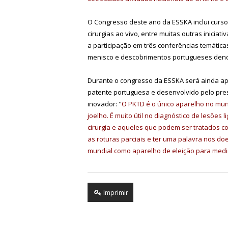
O Congresso deste ano da ESSKA inclui cursos
cirurgias ao vivo, entre muitas outras iniciat
a participação em três conferências temática
menisco e descobrimentos portugueses denomi
Durante o congresso da ESSKA será ainda a
patente portuguesa e desenvolvido pelo pres
inovador: "
O PKTD é o único aparelho no mu
joelho. É muito útil no diagnóstico de lesões
cirurgia e aqueles que podem ser tratados c
as roturas parciais e ter uma palavra nos doe
mundial como aparelho de eleição para medir 
Imprimir