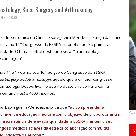
umatology, Knee Surgery and Arthroscopy
14 - 10:00
diretor clínico da Clínica Espregueira-Mendes, distinguida com o
sidirá ao 16.º Congresso da ESSKA, naquela que é a primeira
ciedade. O tema central deste ano será: "Traumatologia
 cartilagem".
ias 14 e 17 de maio, a 16.ª edição do Congresso da ESSKA
ee Surgery and Arthroscopy
), aquele que é o maior congresso
atologia Desportiva – o evento deste ano conta já com a
 continentes) e 4000 inscritos.
o, Espregueira-Mendes, explica que "
ao compreender a
PUB
u nível de educação médica e com o objetivo de proporcionar um
ma assistência de elevada qualidade, a ESSKA mantém o seu
giões médicos através da estreita colaboração com muitas
N
 do Ocidente da europa.
"