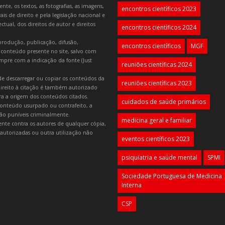
e, os textos, as fotografias, as imagens,
encontros científicos 2023
is de direito e pela legislação nacional e
tual, dos direitos de autor e direitos
encontros científicos 2024
produção, publicação, difusão,
encontros científicos
MGF
 conteúdo presente no site, salvo com
mpre com a indicação da fonte (Just
reuniões científicas 2024
e descarregar ou copiar os conteúdos da
reuniões científicas 2023
 direito à citação é também autorizado
ara a origem dos conteúdos citados.
cuidados de saúde primários
onteúdo usurpado ou contrafeito, a
 são puníveis criminalmente.
medicina geral e familiar
lmente contra os autores de qualquer cópia,
autorizadas ou outra utilização não
eventos científicos 2023
psiquiatria e saúde mental
SPMI
Sociedade Portuguesa de Medicina
Interna
CSP