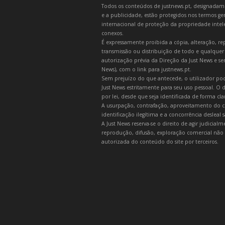
Todos os conteúdos de justnews.pt, designadament
e a publicidade, estão protegidos nos termos gera
internacional de proteção da propriedade intelec
conexos.
É expressamente proibida a cópia, alteração, re
transmissão ou distribuição de todo e qualquer
autorização prévia da Direção da Just News e se
News), com o link para justnews.pt.
Sem prejuízo do que antecede, o utilizador pod
Just News estritamente para seu uso pessoal. O
por lei, desde que seja identificada de forma cl
A usurpação, contrafação, aproveitamento do c
identificação ilegítima e a concorrência desleal
A Just News reserva-se o direito de agir judicia
reprodução, difusão, exploração comercial não 
autorizada do conteúdo do site por terceiros.