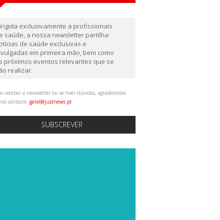
irigida exclusivamente a profissionais
e saúde, a nossa newsletter partilha
otícias de saúde exclusivas e
ivulgadas em primeira mão, bem como
s próximos eventos relevantes que se
ão realizar.
o receber a newsletter ou se tiver dúvidas, agradecemos
nos contacte:
geral@justnews.pt
SUBSCREVER