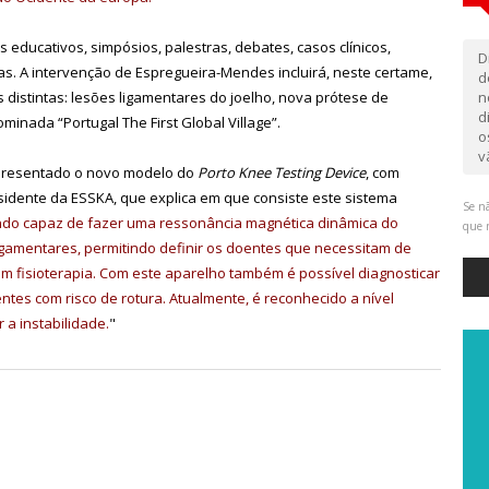
 educativos, simpósios, palestras, debates, casos clínicos,
D
ivas. A intervenção de Espregueira-Mendes incluirá, neste certame,
d
s distintas: lesões ligamentares do joelho, nova prótese de
n
d
nada “Portugal The First Global Village”.
o
v
presentado o novo modelo do
Porto Knee Testing Device
, com
idente da ESSKA, que explica em que consiste este sistema
Se nã
ndo capaz de fazer uma ressonância magnética dinâmica do
que 
 ligamentares, permitindo definir os doentes que necessitam de
om fisioterapia. Com este aparelho também é possível diagnosticar
ntes com risco de rotura. Atualmente, é reconhecido a nível
a instabilidade.
"