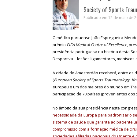
Society of Sports Tra
Publicado em 12 de maio de 20
O médico portuense João Espregueira-Mendes, 
prémio
FIFA Medical Centre of Excellence
, pre
presidência portuguesa na história desta So
Desportiva – lesões ligamentares, meniscos e
A cidade de Amesterdão receberá, entre os d
(
European Society of Sports Traumatology, Kn
europeu e um dos maiores do mundo em Traum
participação de 70 países (provenientes dos 5
No âmbito da sua presidência neste congress
necessidade da Europa para padronizar o se
sistema de saúde que garanta ao paciente u
compromisso com a formação médica de cirur
sociedades afiliadas nacionais do Oriente e