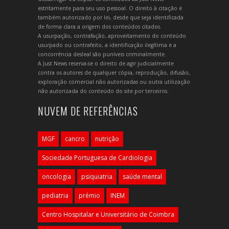
estritamente para seu uso pessoal. O direito à citação é
também autorizado por lei, desde que seja identificada
de forma clara a origem dos conteúdos citados.
A usurpação, contrafação, aproveitamento do conteúdo
usurpado ou contrafeito, a identificação ilegítima e a
concorrência desleal são puníveis criminalmente.
A Just News reserva-se o direito de agir judicialmente
contra os autores de qualquer cópia, reprodução, difusão,
exploração comercial não autorizadas ou outra utilização
não autorizada do conteúdo do site por terceiros.
NUVEM DE REFERÊNCIAS
MGF
cancro
nutrição
Sociedade Portuguesa de Cardiologia
oncologia
psiquiatria
saúde mental
pediatria
prémio
INEM
Centro Hospitalar e Universitário de Coimbra