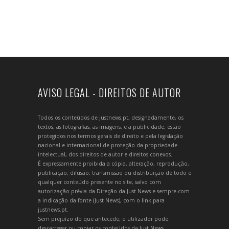
AVISO LEGAL - DIREITOS DE AUTOR
Todos os conteúdos de justnews.pt, designadamente, os
textos, as fotografias, as imagens, e a publicidade, estão
protegidos nos termos gerais de direito e pela legislação
nacional e internacional de proteção da propriedade
intelectual, dos direitos de autor e direitos conexos.
É expressamente proibida a cópia, alteração, reprodução,
publicação, difusão, transmissão ou distribuição de todo e
qualquer conteúdo presente no site, salvo com
autorização prévia da Direção da Just News e sempre com
a indicação da fonte (Just News), com o link para
justnews.pt.
Sem prejuízo do que antecede, o utilizador pode
descarregar ou copiar os conteúdos da Just News