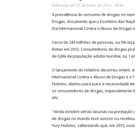
Publicado em 27 de junho de 2014 - 18:46
A prevalência do consumo de drogas no mun
Drogas, documento que o Escritório das Naç
Dia Internacional Contra o Abuso de Drogas e o
Cerca de 243 milhões de pessoas, ou 5% da p
ilícitas em 2012. Consumidores de drogas pro
de 0,6% da população adulta mundial, ou 1 
O lançamento do relatório decorreu ontem, e
Internacional Contra o Abuso de Drogas e o Tr
Fedotov, alertou para para a necessidade de
os consumidores de drogas, especialmente d
HIV.
"Ainda existem sérias lacunas na prestação 
de drogas no mundo teve acesso ou recebeu 
Yury Fedotov, salientando que, em 2012, oco