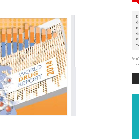
D
d
n
d
o
v
Se nã
que 