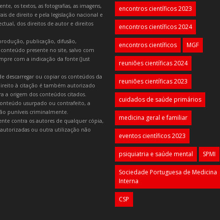
e, os textos, as fotografias, as imagens,
encontros científicos 2023
is de direito e pela legislação nacional e
tual, dos direitos de autor e direitos
encontros científicos 2024
produção, publicação, difusão,
encontros científicos
MGF
 conteúdo presente no site, salvo com
mpre com a indicação da fonte (Just
reuniões científicas 2024
e descarregar ou copiar os conteúdos da
reuniões científicas 2023
 direito à citação é também autorizado
ara a origem dos conteúdos citados.
cuidados de saúde primários
onteúdo usurpado ou contrafeito, a
 são puníveis criminalmente.
medicina geral e familiar
lmente contra os autores de qualquer cópia,
autorizadas ou outra utilização não
eventos científicos 2023
psiquiatria e saúde mental
SPMI
Sociedade Portuguesa de Medicina
Interna
CSP