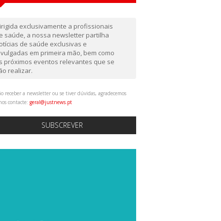
irigida exclusivamente a profissionais
e saúde, a nossa newsletter partilha
otícias de saúde exclusivas e
ivulgadas em primeira mão, bem como
s próximos eventos relevantes que se
ão realizar.
o receber a newsletter ou se tiver dúvidas, agradecemos
nos contacte:
geral@justnews.pt
SUBSCREVER