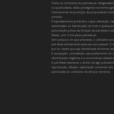
Todos os conteúdos de justnews.pt, designadament
e a publicidade, estão protegidos nos termos gera
internacional de proteção da propriedade intelec
conexos.
É expressamente proibida a cópia, alteração, re
transmissão ou distribuição de todo e qualquer
autorização prévia da Direção da Just News e se
News), com o link para justnews.pt.
Sem prejuízo do que antecede, o utilizador pod
Just News estritamente para seu uso pessoal. O
por lei, desde que seja identificada de forma cl
A usurpação, contrafação, aproveitamento do c
identificação ilegítima e a concorrência desleal
A Just News reserva-se o direito de agir judicia
reprodução, difusão, exploração comercial não 
autorizada do conteúdo do site por terceiros.