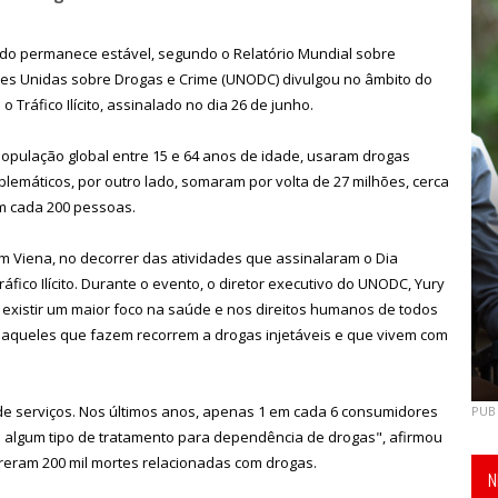
do permanece estável, segundo o Relatório Mundial sobre
ões Unidas sobre Drogas e Crime (UNODC) divulgou no âmbito do
 Tráfico Ilícito, assinalado no dia 26 de junho.
opulação global entre 15 e 64 anos de idade, usaram drogas
blemáticos, por outro lado, somaram por volta de 27 milhões, cerca
em cada 200 pessoas.
m Viena, no decorrer das atividades que assinalaram o Dia
áfico Ilícito. Durante o evento, o diretor executivo do UNODC, Yury
 existir um maior foco na saúde e nos direitos humanos de todos
aqueles que fazem recorrem a drogas injetáveis e que vivem com
de serviços. Nos últimos anos, apenas 1 em cada 6 consumidores
PUB
algum tipo de tratamento para dependência de drogas", afirmou
rreram 200 mil mortes relacionadas com drogas.
N