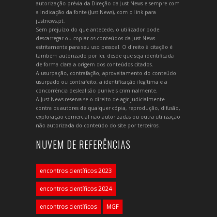
autorização prévia da Direção da Just News e sempre com
a indicação da fonte (Just News), com o link para
justnews.pt.
Sem prejuízo do que antecede, o utilizador pode
descarregar ou copiar os conteúdos da Just News
estritamente para seu uso pessoal. O direito à citação é
também autorizado por lei, desde que seja identificada
de forma clara a origem dos conteúdos citados.
A usurpação, contrafação, aproveitamento do conteúdo
usurpado ou contrafeito, a identificação ilegítima e a
concorrência desleal são puníveis criminalmente.
A Just News reserva-se o direito de agir judicialmente
contra os autores de qualquer cópia, reprodução, difusão,
exploração comercial não autorizadas ou outra utilização
não autorizada do conteúdo do site por terceiros.
NUVEM DE REFERÊNCIAS
encontros científicos 2023
encontros científicos 2024
encontros científicos
MGF