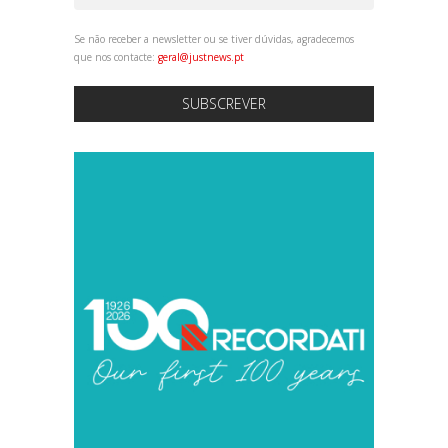
Se não receber a newsletter ou se tiver dúvidas, agradecemos
que nos contacte:
geral@justnews.pt
SUBSCREVER