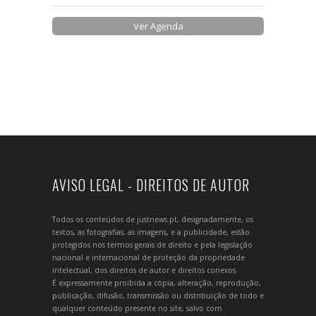
Ver Agenda
AVISO LEGAL - DIREITOS DE AUTOR
Todos os conteúdos de justnews.pt, designadamente, os
textos, as fotografias, as imagens, e a publicidade, estão
protegidos nos termos gerais de direito e pela legislação
nacional e internacional de proteção da propriedade
intelectual, dos direitos de autor e direitos conexos.
É expressamente proibida a cópia, alteração, reprodução,
publicação, difusão, transmissão ou distribuição de todo e
qualquer conteúdo presente no site, salvo com