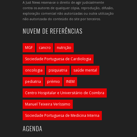
A Just News reserva-se o direito de agir judicialmente
contra os autores de qualquer cópia, reprodução, difusão,
exploração comercial não autorizadas ou outra utilização
não autorizada do conteúdo do site por terceiros.
NUVEM DE REFERÊNCIAS
MGF
cancro
nutrição
Sociedade Portuguesa de Cardiologia
oncologia
psiquiatria
saúde mental
pediatria
prémio
INEM
Centro Hospitalar e Universitário de Coimbra
Manuel Teixeira Veríssimo
Sociedade Portuguesa de Medicina Interna
AGENDA