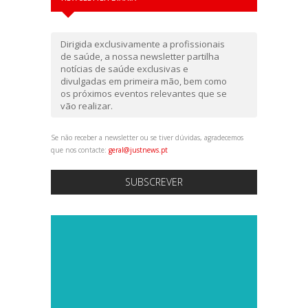
Dirigida exclusivamente a profissionais
de saúde, a nossa newsletter partilha
notícias de saúde exclusivas e
divulgadas em primeira mão, bem como
os próximos eventos relevantes que se
vão realizar.
Se não receber a newsletter ou se tiver dúvidas, agradecemos
que nos contacte:
geral@justnews.pt
SUBSCREVER