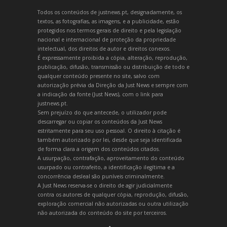
Todos os conteúdos de justnews.pt, designadamente, os
textos, as fotografias, as imagens, e a publicidade, estão
protegidos nos termos gerais de direito e pela legislação
nacional e internacional de proteção da propriedade
intelectual, dos direitos de autor e direitos conexos.
É expressamente proibida a cópia, alteração, reprodução,
publicação, difusão, transmissão ou distribuição de todo e
qualquer conteúdo presente no site, salvo com
autorização prévia da Direção da Just News e sempre com
a indicação da fonte (Just News), com o link para
justnews.pt.
Sem prejuízo do que antecede, o utilizador pode
descarregar ou copiar os conteúdos da Just News
estritamente para seu uso pessoal. O direito à citação é
também autorizado por lei, desde que seja identificada
de forma clara a origem dos conteúdos citados.
A usurpação, contrafação, aproveitamento do conteúdo
usurpado ou contrafeito, a identificação ilegítima e a
concorrência desleal são puníveis criminalmente.
A Just News reserva-se o direito de agir judicialmente
contra os autores de qualquer cópia, reprodução, difusão,
exploração comercial não autorizadas ou outra utilização
não autorizada do conteúdo do site por terceiros.