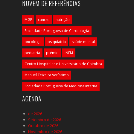
NUVEM DE REFERÊNCIAS
MGF
cancro
nutrição
Sociedade Portuguesa de Cardiologia
oncologia
psiquiatria
saúde mental
pediatria
prémio
INEM
Centro Hospitalar e Universitário de Coimbra
Manuel Teixeira Veríssimo
Sociedade Portuguesa de Medicina Interna
AGENDA
de 2026
Setembro de 2026
Outubro de 2026
Novembro de 2026