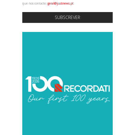
que nos contacte:
geral@justnews.pt
SUBSCREVER