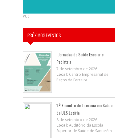
PUB
PRÓXIMOS EVENTOS
I Jornadas de Saúde Escolar e
Pediatria
7 de setembro de 2026
Local:
Centro Empresarial de
Paços de Ferreira
1.º Encontro de Literacia em Saúde
da ULS Lezíria
8 de setembro de 2026
Local:
Auditório da Escola
Superior de Saúde de Santarém