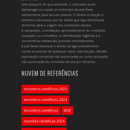
Sem prejuízo do que antecede, o utilizador pode
descarregar ou copiar os conteúdos da Just News
estritamente para seu uso pessoal. O direito à citação é
também autorizado por lei, desde que seja identificada
de forma clara a origem dos conteúdos citados.
A usurpação, contrafação, aproveitamento do conteúdo
usurpado ou contrafeito, a identificação ilegítima e a
concorrência desleal são puníveis criminalmente.
A Just News reserva-se o direito de agir judicialmente
contra os autores de qualquer cópia, reprodução, difusão,
exploração comercial não autorizadas ou outra utilização
não autorizada do conteúdo do site por terceiros.
NUVEM DE REFERÊNCIAS
encontros científicos 2023
encontros científicos 2024
encontros científicos
MGF
reuniões científicas 2024