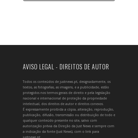
AVISO LEGAL - DIREITOS DE AUTOR
Todos os conteúdos de justnews.pt, designadamente, os
textos, as fotografias, as imagens, e a publicidade, estão
protegidos nos termos gerais de direito e pela legislação
nacional e internacional de proteção da propriedade
intelectual, dos direitos de autor e direitos conexos.
É expressamente proibida a cópia, alteração, reprodução,
publicação, difusão, transmissão ou distribuição de todo e
qualquer conteúdo presente no site, salvo com
autorização prévia da Direção da Just News e sempre com
a indicação da fonte (Just News), com o link para
justnews.pt.