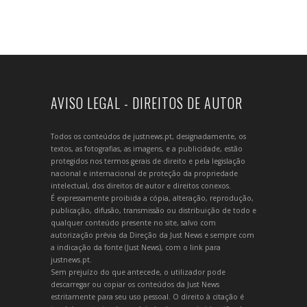
AVISO LEGAL - DIREITOS DE AUTOR
Todos os conteúdos de justnews.pt, designadamente, os
textos, as fotografias, as imagens, e a publicidade, estão
protegidos nos termos gerais de direito e pela legislação
nacional e internacional de proteção da propriedade
intelectual, dos direitos de autor e direitos conexos.
É expressamente proibida a cópia, alteração, reprodução,
publicação, difusão, transmissão ou distribuição de todo e
qualquer conteúdo presente no site, salvo com
autorização prévia da Direção da Just News e sempre com
a indicação da fonte (Just News), com o link para
justnews.pt.
Sem prejuízo do que antecede, o utilizador pode
descarregar ou copiar os conteúdos da Just News
estritamente para seu uso pessoal. O direito à citação é