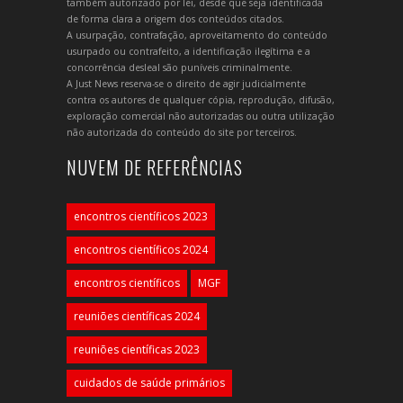
também autorizado por lei, desde que seja identificada
de forma clara a origem dos conteúdos citados.
A usurpação, contrafação, aproveitamento do conteúdo
usurpado ou contrafeito, a identificação ilegítima e a
concorrência desleal são puníveis criminalmente.
A Just News reserva-se o direito de agir judicialmente
contra os autores de qualquer cópia, reprodução, difusão,
exploração comercial não autorizadas ou outra utilização
não autorizada do conteúdo do site por terceiros.
NUVEM DE REFERÊNCIAS
encontros científicos 2023
encontros científicos 2024
encontros científicos
MGF
reuniões científicas 2024
reuniões científicas 2023
cuidados de saúde primários