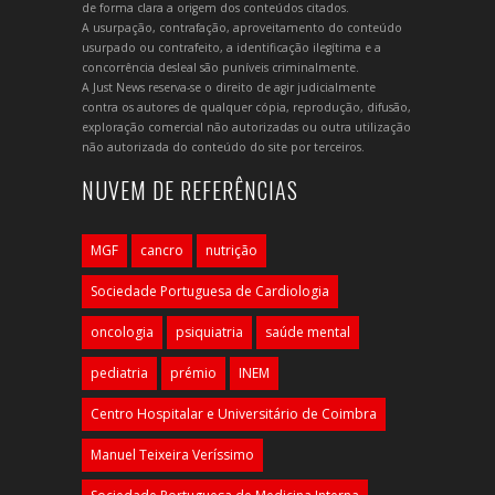
de forma clara a origem dos conteúdos citados.
A usurpação, contrafação, aproveitamento do conteúdo
usurpado ou contrafeito, a identificação ilegítima e a
concorrência desleal são puníveis criminalmente.
A Just News reserva-se o direito de agir judicialmente
contra os autores de qualquer cópia, reprodução, difusão,
exploração comercial não autorizadas ou outra utilização
não autorizada do conteúdo do site por terceiros.
NUVEM DE REFERÊNCIAS
MGF
cancro
nutrição
Sociedade Portuguesa de Cardiologia
oncologia
psiquiatria
saúde mental
pediatria
prémio
INEM
Centro Hospitalar e Universitário de Coimbra
Manuel Teixeira Veríssimo