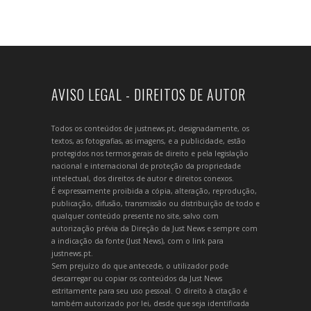
AVISO LEGAL - DIREITOS DE AUTOR
Todos os conteúdos de justnews.pt, designadamente, os
textos, as fotografias, as imagens, e a publicidade, estão
protegidos nos termos gerais de direito e pela legislação
nacional e internacional de proteção da propriedade
intelectual, dos direitos de autor e direitos conexos.
É expressamente proibida a cópia, alteração, reprodução,
publicação, difusão, transmissão ou distribuição de todo e
qualquer conteúdo presente no site, salvo com
autorização prévia da Direção da Just News e sempre com
a indicação da fonte (Just News), com o link para
justnews.pt.
Sem prejuízo do que antecede, o utilizador pode
descarregar ou copiar os conteúdos da Just News
estritamente para seu uso pessoal. O direito à citação é
também autorizado por lei, desde que seja identificada