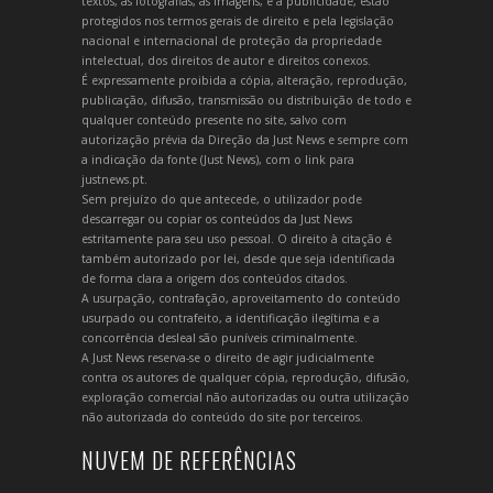
textos, as fotografias, as imagens, e a publicidade, estão
protegidos nos termos gerais de direito e pela legislação
nacional e internacional de proteção da propriedade
intelectual, dos direitos de autor e direitos conexos.
É expressamente proibida a cópia, alteração, reprodução,
publicação, difusão, transmissão ou distribuição de todo e
qualquer conteúdo presente no site, salvo com
autorização prévia da Direção da Just News e sempre com
a indicação da fonte (Just News), com o link para
justnews.pt.
Sem prejuízo do que antecede, o utilizador pode
descarregar ou copiar os conteúdos da Just News
estritamente para seu uso pessoal. O direito à citação é
também autorizado por lei, desde que seja identificada
de forma clara a origem dos conteúdos citados.
A usurpação, contrafação, aproveitamento do conteúdo
usurpado ou contrafeito, a identificação ilegítima e a
concorrência desleal são puníveis criminalmente.
A Just News reserva-se o direito de agir judicialmente
contra os autores de qualquer cópia, reprodução, difusão,
exploração comercial não autorizadas ou outra utilização
não autorizada do conteúdo do site por terceiros.
NUVEM DE REFERÊNCIAS