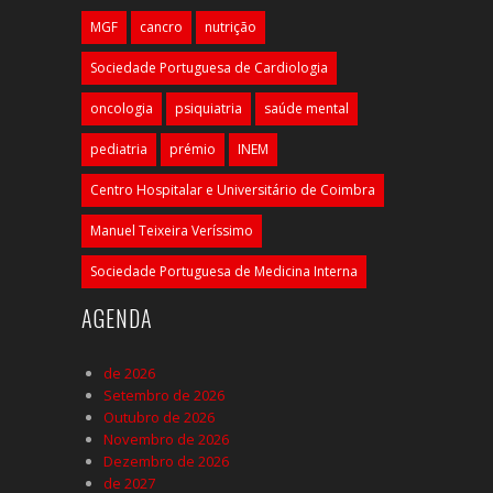
MGF
cancro
nutrição
Sociedade Portuguesa de Cardiologia
oncologia
psiquiatria
saúde mental
pediatria
prémio
INEM
Centro Hospitalar e Universitário de Coimbra
Manuel Teixeira Veríssimo
Sociedade Portuguesa de Medicina Interna
AGENDA
de 2026
Setembro de 2026
Outubro de 2026
Novembro de 2026
Dezembro de 2026
de 2027