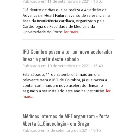
Publicado em 11 de setembro de 2021 - 10:05
É já dentro de dias que se realiza a 4.ª edição de
Advances in Heart Failure, evento de referência na
área da insuficiência cardíaca, organizado pela
Cardiologia da Faculdade de Medicina da
Universidade do Porto.
ler mais...
IPO Coimbra passa a ter um novo acelerador
linear a partir deste sábado
Publicado em 10 de setembro de 2021 - 15:40
Este sábado, 11 de setembro, é mais um dia
relevante para o IPO de Coimbra, já que passa a
contar com mais um novo acelerador linear, o
segundo a ser instalado este ano na instituição.
ler
mais...
Médicos internos de MGF organizam «Porta
Aberta à…Ginecologia» em Braga
Publicado em 3 de setembro de 2021 - 19:10