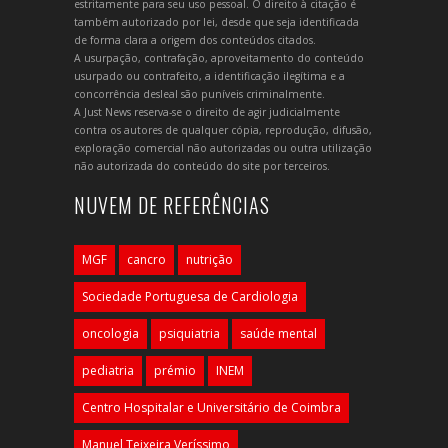
estritamente para seu uso pessoal. O direito à citação é
também autorizado por lei, desde que seja identificada
de forma clara a origem dos conteúdos citados.
A usurpação, contrafação, aproveitamento do conteúdo
usurpado ou contrafeito, a identificação ilegítima e a
concorrência desleal são puníveis criminalmente.
A Just News reserva-se o direito de agir judicialmente
contra os autores de qualquer cópia, reprodução, difusão,
exploração comercial não autorizadas ou outra utilização
não autorizada do conteúdo do site por terceiros.
NUVEM DE REFERÊNCIAS
MGF
cancro
nutrição
Sociedade Portuguesa de Cardiologia
oncologia
psiquiatria
saúde mental
pediatria
prémio
INEM
Centro Hospitalar e Universitário de Coimbra
Manuel Teixeira Veríssimo