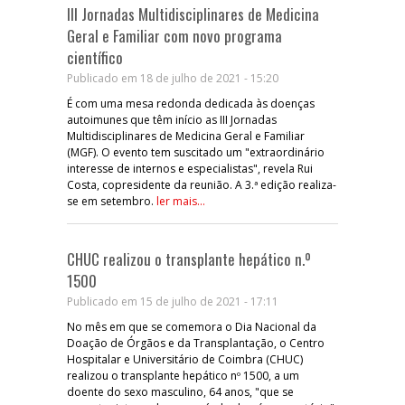
III Jornadas Multidisciplinares de Medicina
Geral e Familiar com novo programa
científico
Publicado em 18 de julho de 2021 - 15:20
É com uma mesa redonda dedicada às doenças
autoimunes que têm início as III Jornadas
Multidisciplinares de Medicina Geral e Familiar
(MGF). O evento tem suscitado um "extraordinário
interesse de internos e especialistas", revela Rui
Costa, copresidente da reunião. A 3.ª edição realiza-
se em setembro.
ler mais...
CHUC realizou o transplante hepático n.º
1500
Publicado em 15 de julho de 2021 - 17:11
No mês em que se comemora o Dia Nacional da
Doação de Órgãos e da Transplantação, o Centro
Hospitalar e Universitário de Coimbra (CHUC)
realizou o transplante hepático nº 1500, a um
doente do sexo masculino, 64 anos, "que se