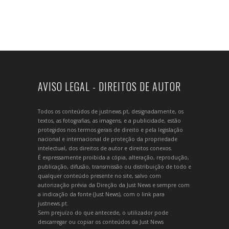
AVISO LEGAL - DIREITOS DE AUTOR
Todos os conteúdos de justnews.pt, designadamente, os
textos, as fotografias, as imagens, e a publicidade, estão
protegidos nos termos gerais de direito e pela legislação
nacional e internacional de proteção da propriedade
intelectual, dos direitos de autor e direitos conexos.
É expressamente proibida a cópia, alteração, reprodução,
publicação, difusão, transmissão ou distribuição de todo e
qualquer conteúdo presente no site, salvo com
autorização prévia da Direção da Just News e sempre com
a indicação da fonte (Just News), com o link para
justnews.pt.
Sem prejuízo do que antecede, o utilizador pode
descarregar ou copiar os conteúdos da Just News