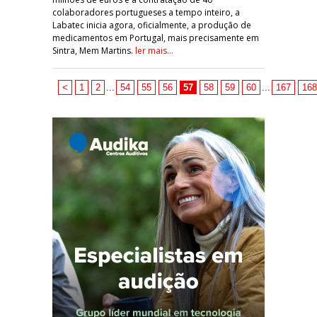
colaboradores portugueses a tempo inteiro, a
Labatec inicia agora, oficialmente, a produção de
medicamentos em Portugal, mais precisamente em
Sintra, Mem Martins.
ler mais...
<
1
2
...
54
55
56
57
58
59
60
...
167
168