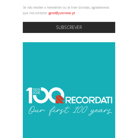
Se não receber a newsletter ou se tiver dúvidas, agradecemos
que nos contacte:
geral@justnews.pt
SUBSCREVER