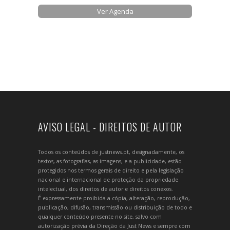
Ver Agenda
AVISO LEGAL - DIREITOS DE AUTOR
Todos os conteúdos de justnews.pt, designadamente, os
textos, as fotografias, as imagens, e a publicidade, estão
protegidos nos termos gerais de direito e pela legislação
nacional e internacional de proteção da propriedade
intelectual, dos direitos de autor e direitos conexos.
É expressamente proibida a cópia, alteração, reprodução,
publicação, difusão, transmissão ou distribuição de todo e
qualquer conteúdo presente no site, salvo com
autorização prévia da Direção da Just News e sempre com