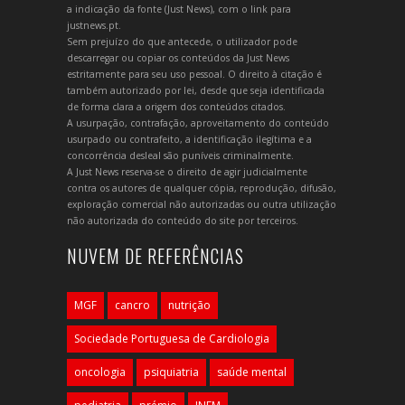
a indicação da fonte (Just News), com o link para
justnews.pt.
Sem prejuízo do que antecede, o utilizador pode
descarregar ou copiar os conteúdos da Just News
estritamente para seu uso pessoal. O direito à citação é
também autorizado por lei, desde que seja identificada
de forma clara a origem dos conteúdos citados.
A usurpação, contrafação, aproveitamento do conteúdo
usurpado ou contrafeito, a identificação ilegítima e a
concorrência desleal são puníveis criminalmente.
A Just News reserva-se o direito de agir judicialmente
contra os autores de qualquer cópia, reprodução, difusão,
exploração comercial não autorizadas ou outra utilização
não autorizada do conteúdo do site por terceiros.
NUVEM DE REFERÊNCIAS
MGF
cancro
nutrição
Sociedade Portuguesa de Cardiologia
oncologia
psiquiatria
saúde mental