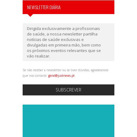
NEWSLETTER DIÁRIA
Dirigida exclusivamente a profissionais
de saúde, a nossa newsletter partilha
notícias de saúde exclusivas e
divulgadas em primeira mão, bem como
os próximos eventos relevantes que se
vão realizar.
Se não receber a newsletter ou se tiver dúvidas, agradecemos
que nos contacte:
geral@justnews.pt
SUBSCREVER