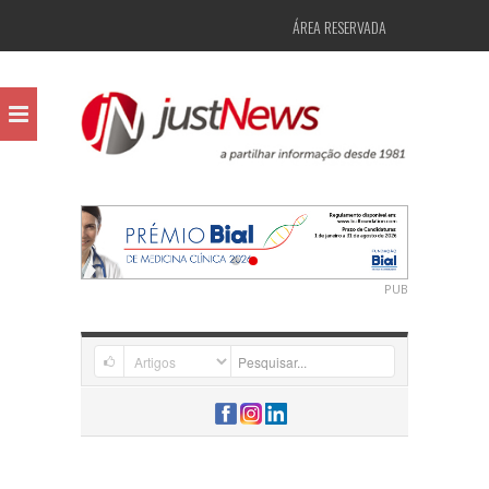
ÁREA RESERVADA
PUB