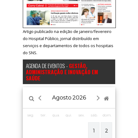
Artigo publicado na edição de janeiro/fevereiro
do Hospital Público, jornal distribuído em
serviços e departamentos de todos os hospitais
do SNS.
AGENDA DE EVENTOS -
GESTÃO,
ADMINISTRAÇÃO E INOVAÇÃO EM
SAÚDE
Agosto
2026
seg.
ter.
qua.
qui.
sex.
sáb.
dom.
1
2