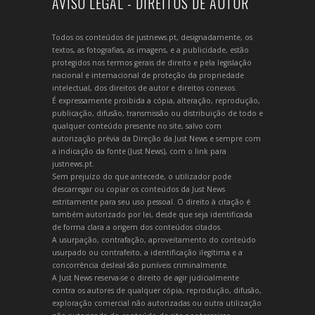
AVISO LEGAL - DIREITOS DE AUTOR
Todos os conteúdos de justnews.pt, designadamente, os
textos, as fotografias, as imagens, e a publicidade, estão
protegidos nos termos gerais de direito e pela legislação
nacional e internacional de proteção da propriedade
intelectual, dos direitos de autor e direitos conexos.
É expressamente proibida a cópia, alteração, reprodução,
publicação, difusão, transmissão ou distribuição de todo e
qualquer conteúdo presente no site, salvo com
autorização prévia da Direção da Just News e sempre com
a indicação da fonte (Just News), com o link para
justnews.pt.
Sem prejuízo do que antecede, o utilizador pode
descarregar ou copiar os conteúdos da Just News
estritamente para seu uso pessoal. O direito à citação é
também autorizado por lei, desde que seja identificada
de forma clara a origem dos conteúdos citados.
A usurpação, contrafação, aproveitamento do conteúdo
usurpado ou contrafeito, a identificação ilegítima e a
concorrência desleal são puníveis criminalmente.
A Just News reserva-se o direito de agir judicialmente
contra os autores de qualquer cópia, reprodução, difusão,
exploração comercial não autorizadas ou outra utilização