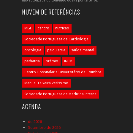
não autorizada do conteúdo do site por terceiros.
NUVEM DE REFERÊNCIAS
MGF
cancro
nutrição
Sociedade Portuguesa de Cardiologia
oncologia
psiquiatria
saúde mental
pediatria
prémio
INEM
Centro Hospitalar e Universitário de Coimbra
Manuel Teixeira Veríssimo
Sociedade Portuguesa de Medicina Interna
AGENDA
de 2026
Setembro de 2026