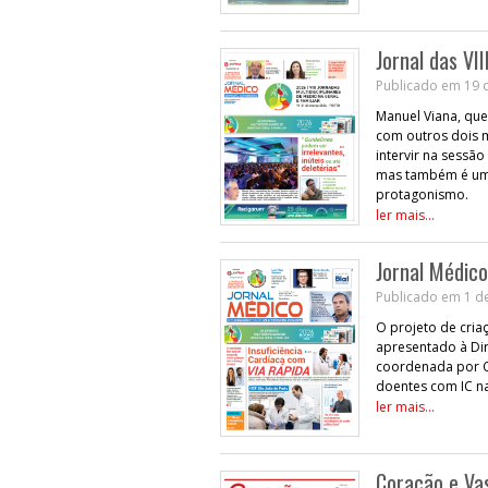
Jornal das VI
Publicado em 19 
Manuel Viana, que
com outros dois m
intervir na sessã
mas também é uma
protagonismo.
ler mais...
Jornal Médic
Publicado em 1 d
O projeto de cria
apresentado à Dir
coordenada por C
doentes com IC na
ler mais...
Coração e Vas