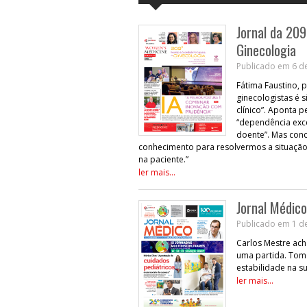
Jornal da 20
Ginecologia
Publicado em 6 d
Fátima Faustino, p
ginecologistas é s
clínico”. Aponta p
“dependência exce
doente”. Mas conc
conhecimento para resolvermos a situação
na paciente.”
ler mais...
Jornal Médico
Publicado em 1 d
Carlos Mestre ach
uma partida. Tom
estabilidade na s
ler mais...