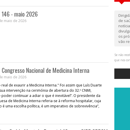
o 146 - maio 2026
Dirigi
de saú
de maio de 2026
notíci
divul
os pró
vão re
Se não rece
que nos co
º Congresso Nacional de Medicina Interna
de maio de 2026
real de exaurir a Medicina Interna." Foi assim que Luís Duarte
sua intervenção na cerimónia de abertura do 32.º CNMI,
 poder continuar a adiar o que é inevitável”. O presidente da
esa de Medicina Interna referia-se à reforma hospitalar, cuja
o é uma escolha política, é um imperativo de sobrevivência”,