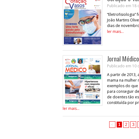
Publicado em 18 d
“Eletrofisiologia”
João Martins Olive
dias de novembro
ler mais...
Jornal Médico
Publicado em 10 d
A partir de 2013,
mama na mulher m
exemplos do que s
para conseguir de
de doentes tão es
constituída por pr
ler mais...
<
1
2
3