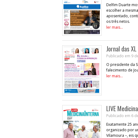
Delfim Duarte most
escolher a mesma
aposentado, conti
os três netos.
ler mais...
Jornal das XL
Publicado em 9 d
O presidente da S
falecimento de Jo
ler mais...
LIVE Medicina
Publicado em 6 d
Exatamente 25 ano
organizado por um
Vilamoura –, eis q