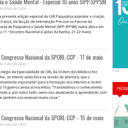
ria e Saúde Mental - Especial 10 anos SIPP-SPPSM
de maio de 2026
presente edição especial da LIVE Psiquiatria assinalar a criação,
0 anos, da Secção de Intervenção Precoce na Psicose da
esa de Psiquiatria e Saúde Mental (SIPP-SPPSM), numa altura em
u 11.º Encontro Nacional (Caldas da Rainha, 21-22 maio).
º Congresso Nacional da SPORL-CCP - 17 de maio
de maio de 2026
PUB
Colégio da Especialidade de ORL da Ordem dos Médicos fez
ar, ao intervir sexta-feira na sessão de abertura, que o
remamente importante” para a formação dos internos e recém-
no Trigueiros ainda acrescentou: “Transmitimos o conhecimento
PRÓXI
indo e, por outro lado, vamo-nos atualizando e aprendendo com
ue também nos ensinam muita coisa.”
º Congresso Nacional da SPORL-CCP - 15 de maio
de maio de 2026