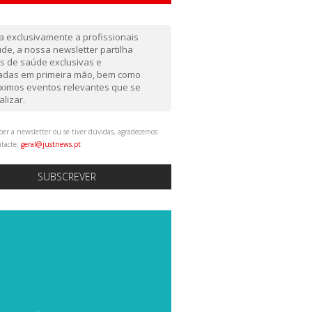
da exclusivamente a profissionais
de, a nossa newsletter partilha
as de saúde exclusivas e
gadas em primeira mão, bem como
ximos eventos relevantes que se
alizar.
ber a newsletter ou se tiver dúvidas, agradecemos
ntacte:
geral@justnews.pt
SUBSCREVER