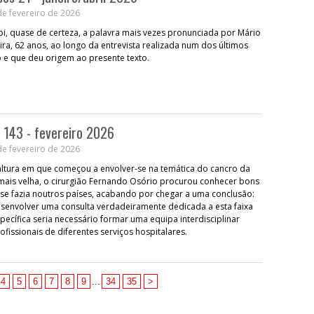
e fevereiro de 2026
 foi, quase de certeza, a palavra mais vezes pronunciada por Mário
ira, 62 anos, ao longo da entrevista realizada num dos últimos
 e que deu origem ao presente texto.
 143 - fevereiro 2026
e fevereiro de 2026
 altura em que começou a envolver-se na temática do cancro da
ais velha, o cirurgião Fernando Osório procurou conhecer bons
e fazia noutros países, acabando por chegar a uma conclusão:
senvolver uma consulta verdadeiramente dedicada a esta faixa
pecífica seria necessário formar uma equipa interdisciplinar
ofissionais de diferentes serviços hospitalares.
4
5
6
7
8
9
...
34
35
>