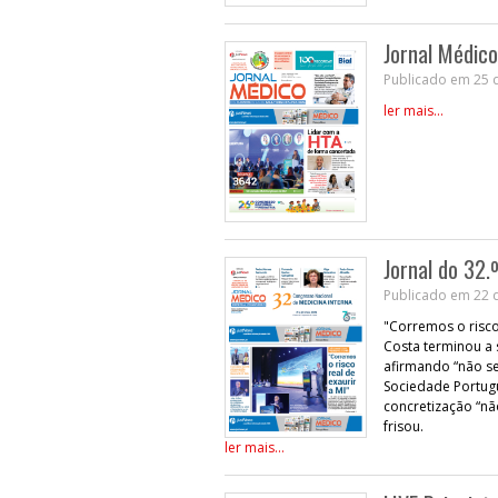
Jornal Médic
Publicado em 25 
ler mais...
Jornal do 32.
Publicado em 22 
"Corremos o risco 
Costa terminou a 
afirmando “não se
Sociedade Portugu
concretização “nã
frisou.
ler mais...