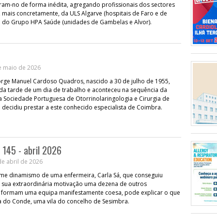
eram-no de forma inédita, agregando profissionais dos sectores
, mais concretamente, da ULS Algarve (hospitais de Faro e de
e do Grupo HPA Saúde (unidades de Gambelas e Alvor).
e maio de 2026
rge Manuel Cardoso Quadros, nascido a 30 de julho de 1955,
 da tarde de um dia de trabalho e aconteceu na sequência da
Sociedade Portuguesa de Otorrinolaringologia e Cirurgia de
decidiu prestar a este conhecido especialista de Coimbra.
 145 - abril 2026
e abril de 2026
e dinamismo de uma enfermeira, Carla Sá, que conseguiu
 sua extraordinária motivação uma dezena de outros
ue formam uma equipa manifestamente coesa, pode explicar o que
a do Conde, uma vila do concelho de Sesimbra.