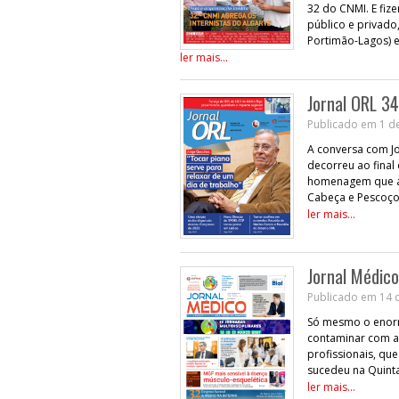
32 do CNMI. E fiz
público e privado
Portimão-Lagos) 
ler mais...
Jornal ORL 34
Publicado em 1 d
A conversa com Jo
decorreu ao final
homenagem que a 
Cabeça e Pescoço 
ler mais...
Jornal Médico
Publicado em 14 d
Só mesmo o enorm
contaminar com a
profissionais, q
sucedeu na Quint
ler mais...