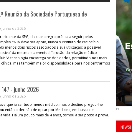
9.ª Reunião da Sociedade Portuguesa de
e junho de 2026
residente da SPG, diz que a regra prática a seguir pelos
imples: “A IA deve ser apoio, nunca substituto do raciocínio
elo menos dois riscos associados à sua utilização: a possível
ssiva” da mesma e a eventual “erosão da relação médico-
lui: “A tecnologia encarrega-se dos dados, permitindo-nos mais
 clínica, mas também maior disponibilidade para nos centrarmos
 147 - junho 2026
e junho de 2026
ava que ia ser tudo menos médico, mas o destino pregou-lhe
PUB
ou então a decisão de optar por Medicina, em busca de
ua vida. Há um pouco mais de 4 anos, tornou a ser posto à prova.
NEWSLE