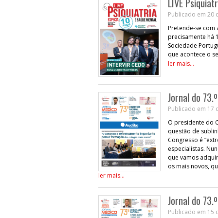
LIVE Psiquiat
Publicado em 20 
Pretende-se com a 
precisamente há 1
Sociedade Portugu
que acontece o se
ler mais...
Jornal do 73.
Publicado em 17 
O presidente do 
questão de sublinh
Congresso é “ext
especialistas. Nu
que vamos adquir
os mais novos, q
ler mais...
Jornal do 73.
Publicado em 15 