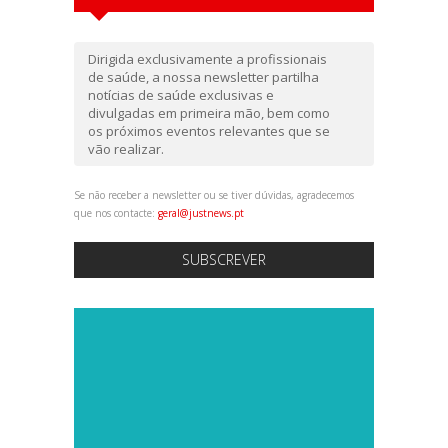
Dirigida exclusivamente a profissionais
de saúde, a nossa newsletter partilha
notícias de saúde exclusivas e
divulgadas em primeira mão, bem como
os próximos eventos relevantes que se
vão realizar.
Se não receber a newsletter ou se tiver dúvidas, agradecemos
que nos contacte:
geral@justnews.pt
SUBSCREVER