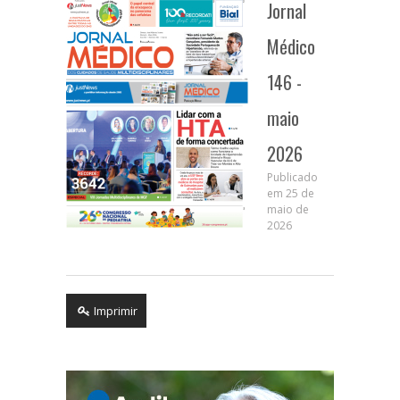
Jornal
Médico
146 -
maio
2026
Publicado
em 25 de
maio de
2026
Imprimir