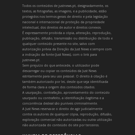
Todos os conteúdos de justnews.pt, designadamente, os
textos, as fotografias, as imagens, e a publicidade, estão
protegidos nos termos gerais de direito e pela legislação
nacional e internacional de proteção da propriedade
intelectual, dos direitos de autor e direitos conexos.
É expressamente proibida a cópia, alteração, reprodução,
publicação, difusão, transmissão ou distribuição de todo e
qualquer conteúdo presente no site, salvo com
autorização prévia da Direção da Just News e sempre com
a indicação da fonte (Just News), com o link para
justnews.pt.
Sem prejuízo do que antecede, o utilizador pode
descarregar ou copiar os conteúdos da Just News
estritamente para seu uso pessoal. O direito à citação é
também autorizado por lei, desde que seja identificada
de forma clara a origem dos conteúdos citados.
A usurpação, contrafação, aproveitamento do conteúdo
usurpado ou contrafeito, a identificação ilegítima e a
concorrência desleal são puníveis criminalmente.
A Just News reserva-se o direito de agir judicialmente
contra os autores de qualquer cópia, reprodução, difusão,
exploração comercial não autorizadas ou outra utilização
não autorizada do conteúdo do site por terceiros.