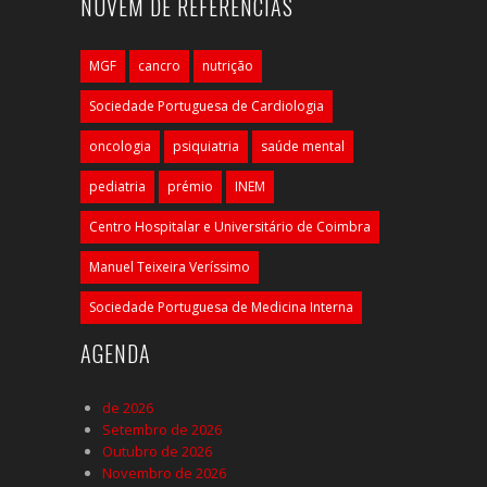
NUVEM DE REFERÊNCIAS
MGF
cancro
nutrição
Sociedade Portuguesa de Cardiologia
oncologia
psiquiatria
saúde mental
pediatria
prémio
INEM
Centro Hospitalar e Universitário de Coimbra
Manuel Teixeira Veríssimo
Sociedade Portuguesa de Medicina Interna
AGENDA
de 2026
Setembro de 2026
Outubro de 2026
Novembro de 2026