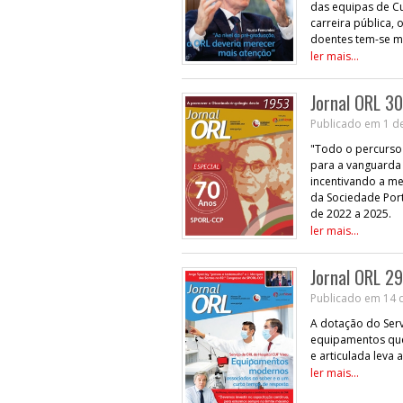
das equipas de C
carreira pública,
doentes tem-se ma
ler mais...
Jornal ORL 30
Publicado em 1 de
"Todo o percurso 
para a vanguarda d
incentivando a me
da Sociedade Port
de 2022 a 2025.
ler mais...
Jornal ORL 29
Publicado em 14 
A dotação do Serv
equipamentos que
e articulada leva 
ler mais...