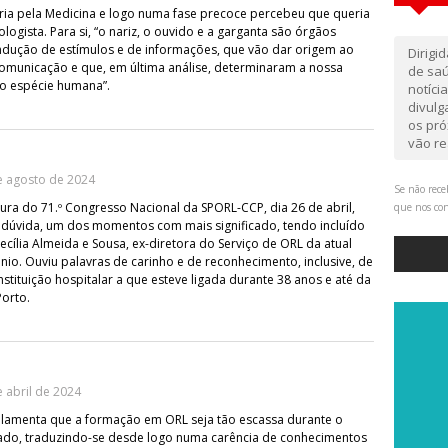
ria pela Medicina e logo numa fase precoce percebeu que queria
ologista. Para si, “o nariz, o ouvido e a garganta são órgãos
dução de estímulos e de informações, que vão dar origem ao
Dirigi
omunicação e que, em última análise, determinaram a nossa
de saú
o espécie humana”.
notíci
divul
os pró
vão re
e agosto de 2024
Se não rece
ura do 71.º Congresso Nacional da SPORL-CCP, dia 26 de abril,
que nos co
 dúvida, um dos momentos com mais significado, tendo incluído
ília Almeida e Sousa, ex-diretora do Serviço de ORL da atual
nio. Ouviu palavras de carinho e de reconhecimento, inclusive, de
stituição hospitalar a que esteve ligada durante 38 anos e até da
orto.
 abril de 2024
 lamenta que a formação em ORL seja tão escassa durante o
ado, traduzindo-se desde logo numa carência de conhecimentos