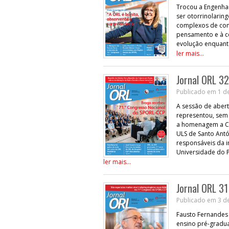
Trocou a Engenha
ser otorrinolaring
complexos de con
pensamento e à c
evolução enquant
ler mais...
Jornal ORL 32
Publicado em 1 d
A sessão de abert
representou, sem
a homenagem a Cec
ULS de Santo Antó
responsáveis da in
Universidade do P
ler mais...
Jornal ORL 31
Publicado em 3 de
Fausto Fernandes
ensino pré-gradu