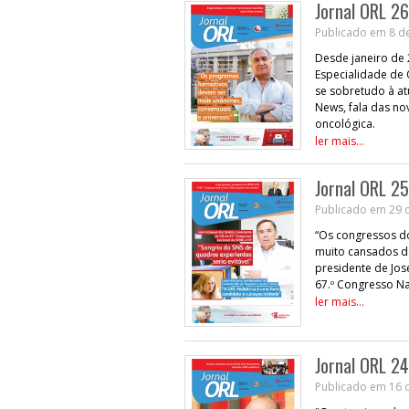
Jornal ORL 26
Publicado em 8 d
Desde janeiro de 
Especialidade de
se sobretudo à at
News, fala das n
oncológica.
ler mais...
Jornal ORL 25
Publicado em 29 
“Os congressos d
muito cansados d
presidente de Jo
67.º Congresso N
ler mais...
Jornal ORL 24
Publicado em 16 d