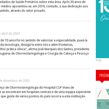
uidados de Saúde Primários sobre esta área. Após 39 anos de
 o médico aposentou-se, em 2016, contudo, a sua dedicação aos
ntido, através do setor privado.
 abril de 2023
de 70 anos foi no sentido de valorizar a especialidade, puxá-la
a tecnologia, divulgá-la entre nós e além fronteiras,
lhor prática clínica", afirma José Marques dos Santos, presidente
uguesa de Otorrinolaringologia e Cirurgia de Cabeça e Pescoço
PUB
PRÓXI
de dezembro de 2022
iço de Otorrinolaringologia do Hospital CUF Viseu de
 se encontram em hospitais centrais e de uma equipa experiente
a que gente de vários pontos do país recorra a esta instituição.