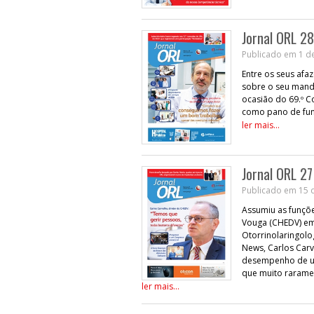
Jornal ORL 28
Publicado em 1 d
Entre os seus afa
sobre o seu manda
ocasião do 69.º 
como pano de fund
ler mais...
Jornal ORL 27
Publicado em 15 d
Assumiu as funçõe
Vouga (CHEDV) em 
Otorrinolaringolog
News, Carlos Car
desempenho de um
que muito rarame
ler mais...