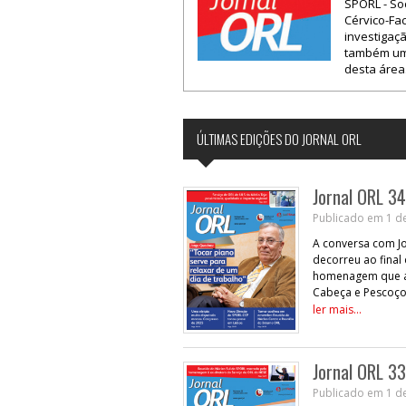
SPORL - So
Cérvico-Fac
investigaç
também uma
desta área
ÚLTIMAS EDIÇÕES DO JORNAL ORL
Jornal ORL 34
Publicado em 1 d
A conversa com Jo
decorreu ao final
homenagem que a 
Cabeça e Pescoço 
ler mais...
Jornal ORL 33
Publicado em 1 d