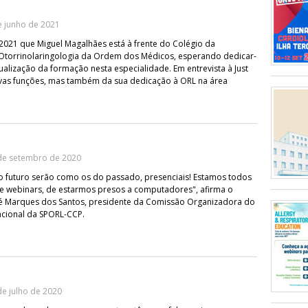
e junho de 2021
2021 que Miguel Magalhães está à frente do Colégio da
 Otorrinolaringologia da Ordem dos Médicos, esperando dedicar-
ualização da formação nesta especialidade. Em entrevista à Just
ovas funções, mas também da sua dedicação à ORL na área
de setembro de 2020
o futuro serão como os do passado, presenciais! Estamos todos
e webinars, de estarmos presos a computadores", afirma o
sé Marques dos Santos, presidente da Comissão Organizadora do
acional da SPORL-CCP.
e julho de 2020