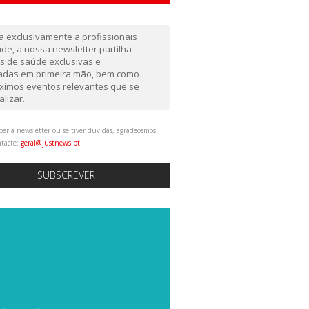
da exclusivamente a profissionais
de, a nossa newsletter partilha
as de saúde exclusivas e
gadas em primeira mão, bem como
ximos eventos relevantes que se
alizar.
ber a newsletter ou se tiver dúvidas, agradecemos
ntacte:
geral@justnews.pt
SUBSCREVER