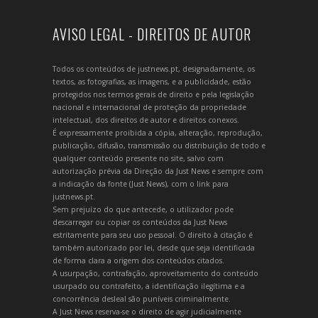
AVISO LEGAL - DIREITOS DE AUTOR
Todos os conteúdos de justnews.pt, designadamente, os
textos, as fotografias, as imagens, e a publicidade, estão
protegidos nos termos gerais de direito e pela legislação
nacional e internacional de proteção da propriedade
intelectual, dos direitos de autor e direitos conexos.
É expressamente proibida a cópia, alteração, reprodução,
publicação, difusão, transmissão ou distribuição de todo e
qualquer conteúdo presente no site, salvo com
autorização prévia da Direção da Just News e sempre com
a indicação da fonte (Just News), com o link para
justnews.pt.
Sem prejuízo do que antecede, o utilizador pode
descarregar ou copiar os conteúdos da Just News
estritamente para seu uso pessoal. O direito à citação é
também autorizado por lei, desde que seja identificada
de forma clara a origem dos conteúdos citados.
A usurpação, contrafação, aproveitamento do conteúdo
usurpado ou contrafeito, a identificação ilegítima e a
concorrência desleal são puníveis criminalmente.
A Just News reserva-se o direito de agir judicialmente