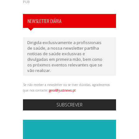
PUB
NEWSLETTER DIÁRIA
Dirigida exclusivamente a profissionais
de saúde, a nossa newsletter partilha
notícias de saúde exclusivas e
divulgadas em primeira mão, bem como
os próximos eventos relevantes que se
vão realizar.
Se não receber a newsletter ou se tiver dúvidas, agradecemos
que nos contacte:
geral@justnews.pt
SUBSCREVER