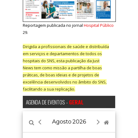
Reportagem publicada no jornal
Hospital Público
29.
Dirigida a profissionais de saúde e distribuída
em serviços e departamentos de todos os
hospitais do SNS, esta publicação da Just
News tem como missão a partilha de boas
práticas, de boas ideias e de projetos de
excelência desenvolvidos no âmbito do SNS,
facilitando a sua replicação.
AGENDA DE EVENTOS -
GERAL
Agosto
2026