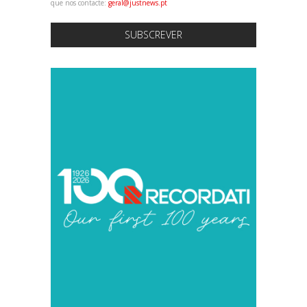
que nos contacte:
geral@justnews.pt
SUBSCREVER