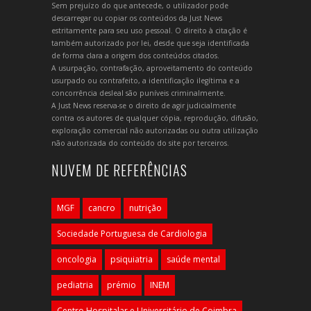
Sem prejuízo do que antecede, o utilizador pode
descarregar ou copiar os conteúdos da Just News
estritamente para seu uso pessoal. O direito à citação é
também autorizado por lei, desde que seja identificada
de forma clara a origem dos conteúdos citados.
A usurpação, contrafação, aproveitamento do conteúdo
usurpado ou contrafeito, a identificação ilegítima e a
concorrência desleal são puníveis criminalmente.
A Just News reserva-se o direito de agir judicialmente
contra os autores de qualquer cópia, reprodução, difusão,
exploração comercial não autorizadas ou outra utilização
não autorizada do conteúdo do site por terceiros.
NUVEM DE REFERÊNCIAS
MGF
cancro
nutrição
Sociedade Portuguesa de Cardiologia
oncologia
psiquiatria
saúde mental
pediatria
prémio
INEM
Centro Hospitalar e Universitário de Coimbra