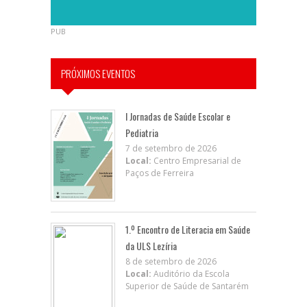
PUB
PRÓXIMOS EVENTOS
I Jornadas de Saúde Escolar e
Pediatria
7 de setembro de 2026
Local:
Centro Empresarial de
Paços de Ferreira
1.º Encontro de Literacia em Saúde
da ULS Lezíria
8 de setembro de 2026
Local:
Auditório da Escola
Superior de Saúde de Santarém