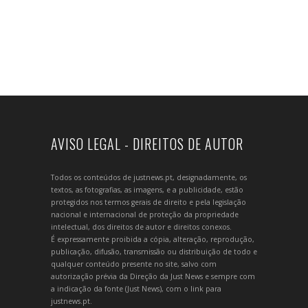
AVISO LEGAL - DIREITOS DE AUTOR
Todos os conteúdos de justnews.pt, designadamente, os
textos, as fotografias, as imagens, e a publicidade, estão
protegidos nos termos gerais de direito e pela legislação
nacional e internacional de proteção da propriedade
intelectual, dos direitos de autor e direitos conexos.
É expressamente proibida a cópia, alteração, reprodução,
publicação, difusão, transmissão ou distribuição de todo e
qualquer conteúdo presente no site, salvo com
autorização prévia da Direção da Just News e sempre com
a indicação da fonte (Just News), com o link para
justnews.pt.