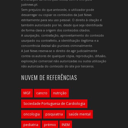
justnews.pt.
Sem prejuízo do que antecede, o utilizador pode
descarregar ou copiar os conteúdos da Just News
estritamente para seu uso pessoal. O direito à citação é
também autorizado por lei, desde que seja identificada
de forma clara a origem dos conteúdos citados.
A usurpação, contrafação, aproveitamento do conteúdo
usurpado ou contrafeito, a identificação ilegítima e a
concorrência desleal são puníveis criminalmente.
A Just News reserva-se o direito de agir judicialmente
contra os autores de qualquer cópia, reprodução, difusão,
exploração comercial não autorizadas ou outra utilização
não autorizada do conteúdo do site por terceiros.
NUVEM DE REFERÊNCIAS
MGF
cancro
nutrição
Sociedade Portuguesa de Cardiologia
oncologia
psiquiatria
saúde mental
pediatria
prémio
INEM