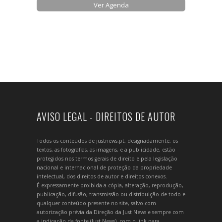
Ver Agenda
AVISO LEGAL - DIREITOS DE AUTOR
Todos os conteúdos de justnews.pt, designadamente, os
textos, as fotografias, as imagens, e a publicidade, estão
protegidos nos termos gerais de direito e pela legislação
nacional e internacional de proteção da propriedade
intelectual, dos direitos de autor e direitos conexos.
É expressamente proibida a cópia, alteração, reprodução,
publicação, difusão, transmissão ou distribuição de todo e
qualquer conteúdo presente no site, salvo com
autorização prévia da Direção da Just News e sempre com
a indicação da fonte (Just News), com o link para