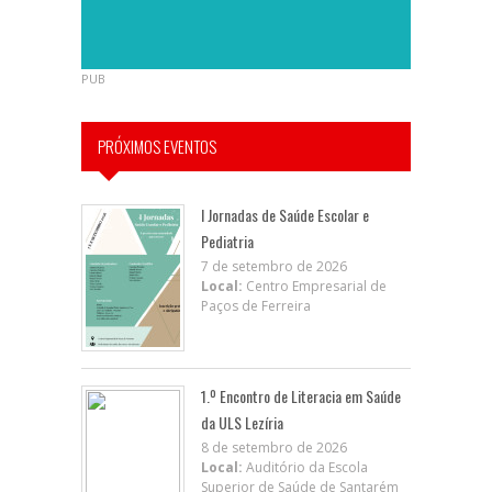
PUB
PRÓXIMOS EVENTOS
I Jornadas de Saúde Escolar e
Pediatria
7 de setembro de 2026
Local:
Centro Empresarial de
Paços de Ferreira
1.º Encontro de Literacia em Saúde
da ULS Lezíria
8 de setembro de 2026
Local:
Auditório da Escola
Superior de Saúde de Santarém