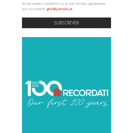
Se não receber a newsletter ou se tiver dúvidas, agradecemos
que nos contacte:
geral@justnews.pt
SUBSCREVER