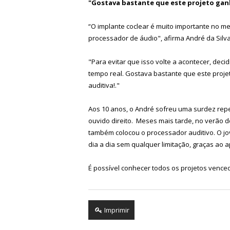
"Gostava bastante que este projeto gan
“O implante coclear é muito importante no meu
processador de áudio", afirma André da Silva
"Para evitar que isso volte a acontecer, deci
tempo real. Gostava bastante que este proj
auditiva!."
Aos 10 anos, o André sofreu uma surdez repe
ouvido direito. Meses mais tarde, no verão de
também colocou o processador auditivo. O jo
dia a dia sem qualquer limitação, graças ao a
É possível conhecer todos os projetos venc
Imprimir