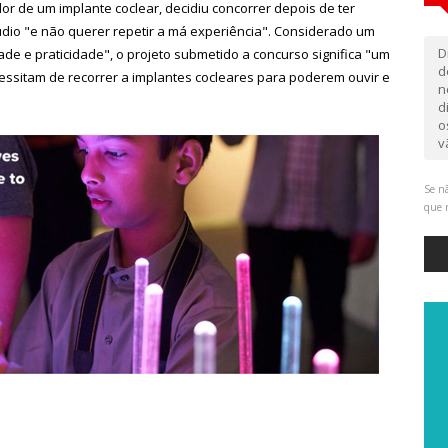
 de um implante coclear, decidiu concorrer depois de ter
dio "e não querer repetir a má experiência". Considerado um
D
de e praticidade", o projeto submetido a concurso significa "um
d
cessitam de recorrer a implantes cocleares para poderem ouvir e
n
d
o
v
Se nã
que 