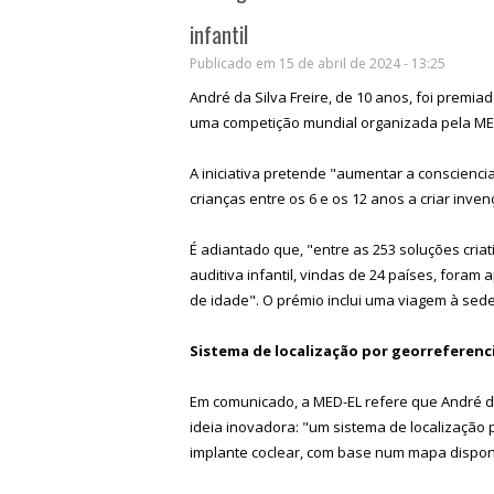
infantil
Publicado em 15 de abril de 2024 - 13:25
André da Silva Freire, de 10 anos, foi premia
uma competição mundial organizada pela MED
A iniciativa pretende "aumentar a conscienci
crianças entre os 6 e os 12 anos a criar in
É adiantado que, "entre as 253 soluções cri
auditiva infantil, vindas de 24 países, fora
de idade". O prémio inclui uma viagem à sede
Sistema de localização por georreferenc
Em comunicado, a MED-EL refere que André d
ideia inovadora: "um sistema de localização
implante coclear, com base num mapa dispon