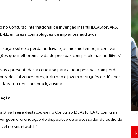
do no Concurso Internacional de Invenção Infantil IDEASforEARS,
-EL, empresa com soluções de implantes auditivos.
alização sobre a perda auditiva e, ao mesmo tempo, incentivar
venções que melhorem a vida de pessoas com problemas auditivos".
ativas apresentadas a concurso para ajudar pessoas com perda
m apurados 14 vencedores, incluindo o jovem português de 10 anos
 da MED-EL em Innsbruck, Áustria.
iação
a Silva Freire destacou-se no Concurso IDEASforEARS com uma
PUB
 por georreferenciação do dispositivo de processador de áudio do
ível no smartwatch".
N