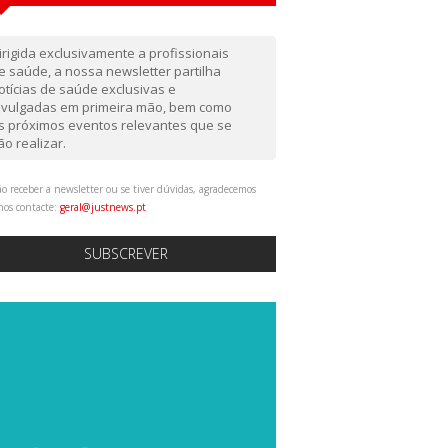
irigida exclusivamente a profissionais
e saúde, a nossa newsletter partilha
otícias de saúde exclusivas e
ivulgadas em primeira mão, bem como
s próximos eventos relevantes que se
ão realizar.
o receber a newsletter ou se tiver dúvidas, agradecemos
nos contacte:
geral@justnews.pt
SUBSCREVER