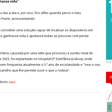
hasse vida"
 dia-a-dia e, por isso, fico aflito quando perco o meu
 Freire, acrescentando:
di conceber uma solução capaz de localizar os dispositivos em
eto ganhasse vida e ajudasse todas as pessoas com perda
ntina, causada por uma otite que provocou a surdez total do
 2023, foi implantado no Hospital Dª Estefânia (Lisboa), onde
PUB
vem frequenta atualmente o 5.º ano de escolaridade e "vive o seu
parelho que lhe permite ouvir o que o rodeia".
P
edores
aqui.