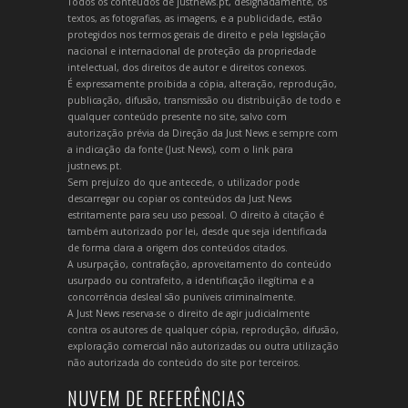
Todos os conteúdos de justnews.pt, designadamente, os
textos, as fotografias, as imagens, e a publicidade, estão
protegidos nos termos gerais de direito e pela legislação
nacional e internacional de proteção da propriedade
intelectual, dos direitos de autor e direitos conexos.
É expressamente proibida a cópia, alteração, reprodução,
publicação, difusão, transmissão ou distribuição de todo e
qualquer conteúdo presente no site, salvo com
autorização prévia da Direção da Just News e sempre com
a indicação da fonte (Just News), com o link para
justnews.pt.
Sem prejuízo do que antecede, o utilizador pode
descarregar ou copiar os conteúdos da Just News
estritamente para seu uso pessoal. O direito à citação é
também autorizado por lei, desde que seja identificada
de forma clara a origem dos conteúdos citados.
A usurpação, contrafação, aproveitamento do conteúdo
usurpado ou contrafeito, a identificação ilegítima e a
concorrência desleal são puníveis criminalmente.
A Just News reserva-se o direito de agir judicialmente
contra os autores de qualquer cópia, reprodução, difusão,
exploração comercial não autorizadas ou outra utilização
não autorizada do conteúdo do site por terceiros.
NUVEM DE REFERÊNCIAS