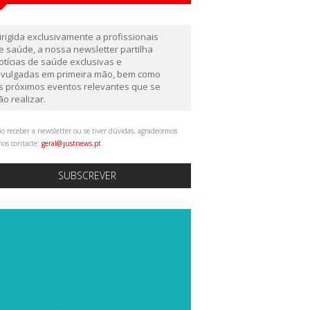
irigida exclusivamente a profissionais
e saúde, a nossa newsletter partilha
otícias de saúde exclusivas e
ivulgadas em primeira mão, bem como
s próximos eventos relevantes que se
ão realizar.
o receber a newsletter ou se tiver dúvidas, agradecemos
nos contacte:
geral@justnews.pt
SUBSCREVER