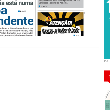
PUB
P