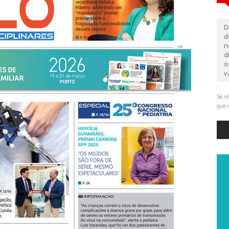
D
d
n
d
o
v
Se nã
que 