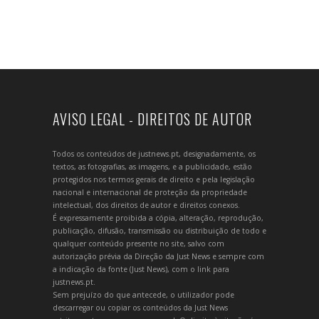
AVISO LEGAL - DIREITOS DE AUTOR
Todos os conteúdos de justnews.pt, designadamente, os
textos, as fotografias, as imagens, e a publicidade, estão
protegidos nos termos gerais de direito e pela legislação
nacional e internacional de proteção da propriedade
intelectual, dos direitos de autor e direitos conexos.
É expressamente proibida a cópia, alteração, reprodução,
publicação, difusão, transmissão ou distribuição de todo e
qualquer conteúdo presente no site, salvo com
autorização prévia da Direção da Just News e sempre com
a indicação da fonte (Just News), com o link para
justnews.pt.
Sem prejuízo do que antecede, o utilizador pode
descarregar ou copiar os conteúdos da Just News