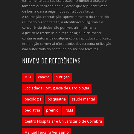
estritamente para seu uso pessoal. O direito à citação é
também autorizado por lei, desde que seja identificada
de forma clara a origem dos conteúdos citados.
A usurpação, contrafação, aproveitamento do conteúdo
usurpado ou contrafeito, a identificação ilegítima e a
concorrência desleal são puníveis criminalmente.
A Just News reserva-se o direito de agir judicialmente
contra os autores de qualquer cópia, reprodução, difusão,
exploração comercial não autorizadas ou outra utilização
não autorizada do conteúdo do site por terceiros.
NUVEM DE REFERÊNCIAS
MGF
cancro
nutrição
Sociedade Portuguesa de Cardiologia
oncologia
psiquiatria
saúde mental
pediatria
prémio
INEM
Centro Hospitalar e Universitário de Coimbra
Manuel Teixeira Veríssimo