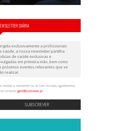
EWSLETTER DIÁRIA
irigida exclusivamente a profissionais
e saúde, a nossa newsletter partilha
otícias de saúde exclusivas e
ivulgadas em primeira mão, bem como
s próximos eventos relevantes que se
ão realizar.
o receber a newsletter ou se tiver dúvidas, agradecemos
nos contacte:
geral@justnews.pt
SUBSCREVER