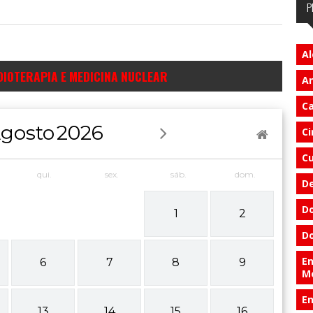
P
Al
DIOTERAPIA E MEDICINA NUCLEAR
An
Ca
gosto
2026
Ci
Cu
qui.
sex.
sáb.
dom.
D
Do
1
2
Do
En
6
7
8
9
M
E
13
14
15
16