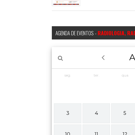
AGENDA DE EVENTOS -
RADIOLOGIA, RA
A
seg.
ter.
qua.
3
4
5
10
11
12