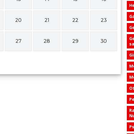
He
Ga
20
21
22
23
Ge
Ge
27
28
29
30
s
Gi
Me
Me
Ot
Pe
Ra
Nu
Ps