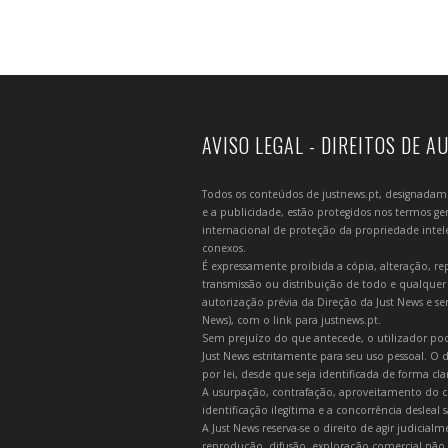
AVISO LEGAL - DIREITOS DE A
Todos os conteúdos de justnews.pt, designadament
e a publicidade, estão protegidos nos termos gera
internacional de proteção da propriedade intelec
conexos.
É expressamente proibida a cópia, alteração, re
transmissão ou distribuição de todo e qualquer
autorização prévia da Direção da Just News e se
News), com o link para justnews.pt.
Sem prejuízo do que antecede, o utilizador pod
Just News estritamente para seu uso pessoal. O
por lei, desde que seja identificada de forma cl
A usurpação, contrafação, aproveitamento do c
identificação ilegítima e a concorrência desleal
A Just News reserva-se o direito de agir judicia
reprodução, difusão, exploração comercial não 