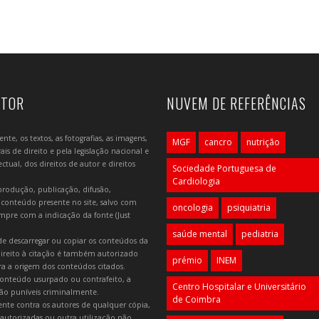
UTOR
NUVEM DE REFERÊNCIAS
e, os textos, as fotografias, as imagens,
MGF
cancro
nutrição
is de direito e pela legislação nacional e
tual, dos direitos de autor e direitos
Sociedade Portuguesa de
Cardiologia
produção, publicação, difusão,
 conteúdo presente no site, salvo com
oncologia
psiquiatria
mpre com a indicação da fonte (Just
saúde mental
pediatria
e descarregar ou copiar os conteúdos da
 direito à citação é também autorizado
prémio
INEM
ara a origem dos conteúdos citados.
onteúdo usurpado ou contrafeito, a
Centro Hospitalar e Universitário
 são puníveis criminalmente.
de Coimbra
lmente contra os autores de qualquer cópia,
autorizadas ou outra utilização não