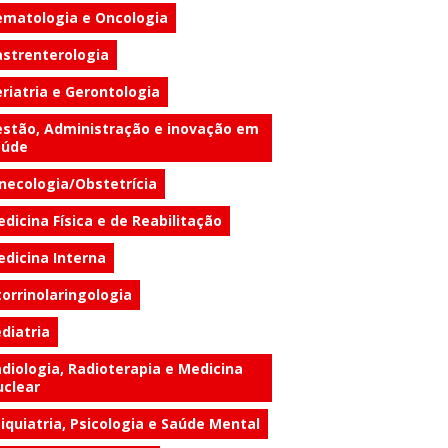
matologia e Oncologia
strenterologia
riatria e Gerontologia
stão, Administração e inovação em
aúde
necologia/Obstetrícia
dicina Física e de Reabilitação
dicina Interna
orrinolaringologia
diatria
diologia, Radioterapia e Medicina
clear
iquiatria, Psicologia e Saúde Mental