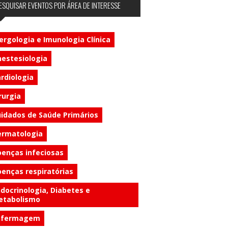
ESQUISAR EVENTOS POR ÁREA DE INTERESSE
ergologia e Imunologia Clínica
estesiologia
rdiologia
rurgia
idados de Saúde Primários
ermatologia
enças infeciosas
enças respiratórias
docrinologia, Diabetes e
etabolismo
nfermagem