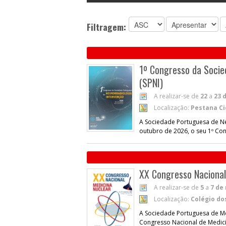
Filtragem:
1º Congresso da Socie
(SPNI)
A realizar-se de
22
a
23 
Localização:
Pestana Ci
A Sociedade Portuguesa de Neu
outubro de 2026, o seu 1º Co
XX Congresso Nacional
A realizar-se de
5
a
7 de
Localização:
Colégio do
A Sociedade Portuguesa de Med
Congresso Nacional de Medic