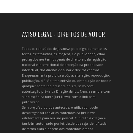
AVISO LEGAL - DIREITOS DE AUTOR
Todos os conteúdos de justnews.pt, designadamente, os
textos, as fotografias, as imagens, e a publicidade, estão
protegidos nos termos gerais de direito e pela legislação
nacional e internacional de proteção da propriedade
intelectual, dos direitos de autor e direitos conexos.
É expressamente proibida a cópia, alteração, reprodução,
publicação, difusão, transmissão ou distribuição de todo e
qualquer conteúdo presente no site, salvo com
autorização prévia da Direção da Just News e sempre com
a indicação da fonte (Just News), com o link para
justnews.pt.
Sem prejuízo do que antecede, o utilizador pode
descarregar ou copiar os conteúdos da Just News
estritamente para seu uso pessoal. O direito à citação é
também autorizado por lei, desde que seja identificada
de forma clara a origem dos conteúdos citados.