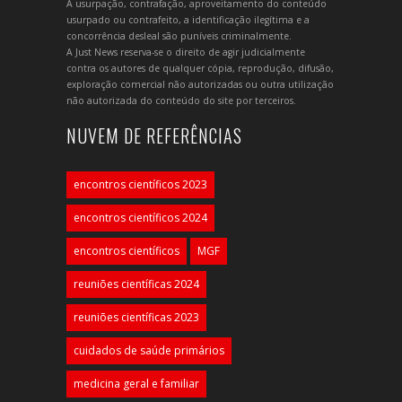
A usurpação, contrafação, aproveitamento do conteúdo
usurpado ou contrafeito, a identificação ilegítima e a
concorrência desleal são puníveis criminalmente.
A Just News reserva-se o direito de agir judicialmente
contra os autores de qualquer cópia, reprodução, difusão,
exploração comercial não autorizadas ou outra utilização
não autorizada do conteúdo do site por terceiros.
NUVEM DE REFERÊNCIAS
encontros científicos 2023
encontros científicos 2024
encontros científicos
MGF
reuniões científicas 2024
reuniões científicas 2023
cuidados de saúde primários
medicina geral e familiar