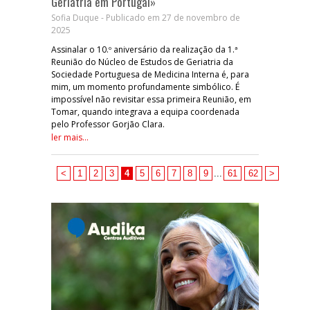
Geriatria em Portugal»
Sofia Duque - Publicado em 27 de novembro de
2025
Assinalar o 10.º aniversário da realização da 1.ª
Reunião do Núcleo de Estudos de Geriatria da
Sociedade Portuguesa de Medicina Interna é, para
mim, um momento profundamente simbólico. É
impossível não revisitar essa primeira Reunião, em
Tomar, quando integrava a equipa coordenada
pelo Professor Gorjão Clara.
ler mais...
<
1
2
3
4
5
6
7
8
9
...
61
62
>