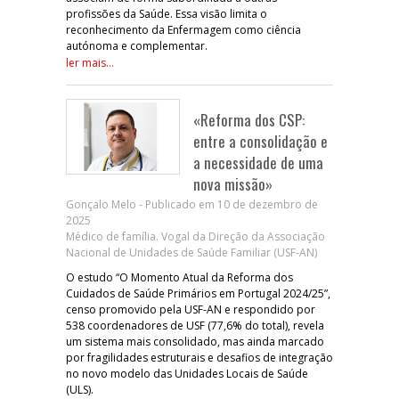
profissões da Saúde. Essa visão limita o
reconhecimento da Enfermagem como ciência
autónoma e complementar.
ler mais...
«Reforma dos CSP:
entre a consolidação e
a necessidade de uma
nova missão»
Gonçalo Melo - Publicado em 10 de dezembro de
2025
Médico de família. Vogal da Direção da Associação
Nacional de Unidades de Saúde Familiar (USF-AN)
O estudo “O Momento Atual da Reforma dos
Cuidados de Saúde Primários em Portugal 2024/25”,
censo promovido pela USF-AN e respondido por
538 coordenadores de USF (77,6% do total), revela
um sistema mais consolidado, mas ainda marcado
por fragilidades estruturais e desafios de integração
no novo modelo das Unidades Locais de Saúde
(ULS).