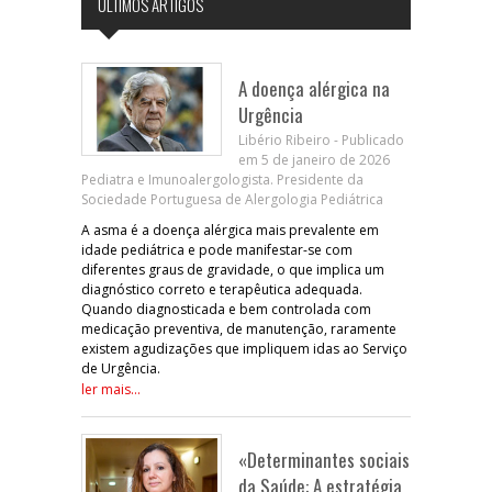
ÚLTIMOS ARTIGOS
A doença alérgica na
Urgência
Libério Ribeiro - Publicado
em 5 de janeiro de 2026
Pediatra e Imunoalergologista. Presidente da
Sociedade Portuguesa de Alergologia Pediátrica
A asma é a doença alérgica mais prevalente em
idade pediátrica e pode manifestar-se com
diferentes graus de gravidade, o que implica um
diagnóstico correto e terapêutica adequada.
Quando diagnosticada e bem controlada com
medicação preventiva, de manutenção, raramente
existem agudizações que impliquem idas ao Serviço
de Urgência.
ler mais...
«Determinantes sociais
da Saúde: A estratégia