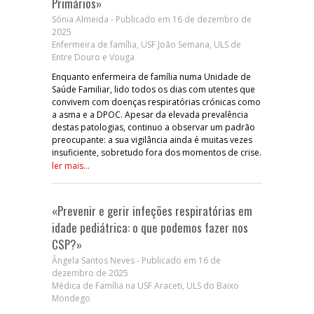
Primários»
Sónia Almeida - Publicado em 16 de dezembro de
2025
Enfermeira de família, USF João Semana, ULS de
Entre Douro e Vouga
Enquanto enfermeira de família numa Unidade de
Saúde Familiar, lido todos os dias com utentes que
convivem com doenças respiratórias crónicas como
a asma e a DPOC. Apesar da elevada prevalência
destas patologias, continuo a observar um padrão
preocupante: a sua vigilância ainda é muitas vezes
insuficiente, sobretudo fora dos momentos de crise.
ler mais...
«Prevenir e gerir infeções respiratórias em
idade pediátrica: o que podemos fazer nos
CSP?»
Ângela Santos Neves - Publicado em 16 de
dezembro de 2025
Médica de Família na USF Araceti, ULS do Baixo
Mondego