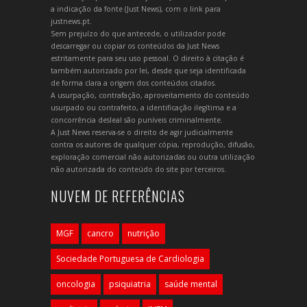
a indicação da fonte (Just News), com o link para
justnews.pt.
Sem prejuízo do que antecede, o utilizador pode
descarregar ou copiar os conteúdos da Just News
estritamente para seu uso pessoal. O direito à citação é
também autorizado por lei, desde que seja identificada
de forma clara a origem dos conteúdos citados.
A usurpação, contrafação, aproveitamento do conteúdo
usurpado ou contrafeito, a identificação ilegítima e a
concorrência desleal são puníveis criminalmente.
A Just News reserva-se o direito de agir judicialmente
contra os autores de qualquer cópia, reprodução, difusão,
exploração comercial não autorizadas ou outra utilização
não autorizada do conteúdo do site por terceiros.
NUVEM DE REFERÊNCIAS
MGF
cancro
nutrição
Sociedade Portuguesa de Cardiologia
oncologia
psiquiatria
saúde mental