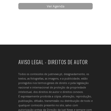
Ver Agenda
AVISO LEGAL - DIREITOS DE AUTOR
Todos os conteúdos de justnews.pt, designadamente, os
textos, as fotografias, as imagens, e a publicidade, estão
protegidos nos termos gerais de direito e pela legislação
nacional e internacional de proteção da propriedade
intelectual, dos direitos de autor e direitos conexos.
É expressamente proibida a cópia, alteração, reprodução,
publicação, difusão, transmissão ou distribuição de todo e
qualquer conteúdo presente no site, salvo com
autorização prévia da Direção da Just News e sempre com