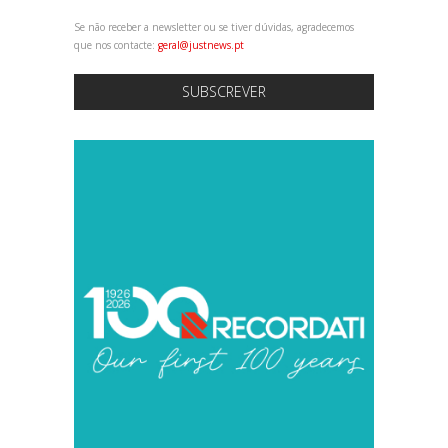
Se não receber a newsletter ou se tiver dúvidas, agradecemos
que nos contacte:
geral@justnews.pt
SUBSCREVER