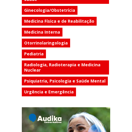
Ginecologia/Obstetrícia
Medicina Física e de Reabilitação
Medicina Interna
Otorrinolaringologia
Pediatria
Radiologia, Radioterapia e Medicina
Nuclear
Psiquiatria, Psicologia e Saúde Mental
Urgência e Emergência