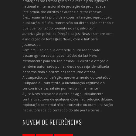
protegidos nos termos gerais de direito e pela legislação
nacional e internacional de proteção da propriedade
intelectual, dos direitos de autor e direitos conexos.
É expressamente proibida a cópia, alteração, reprodução,
publicação, difusão, transmissão ou distribuição de todo e
qualquer conteúdo presente no site, salvo com
autorização prévia da Direção da Just News e sempre com
a indicação da fonte (Just News), com o link para
justnews.pt.
Sem prejuízo do que antecede, o utilizador pode
descarregar ou copiar os conteúdos da Just News
estritamente para seu uso pessoal. O direito à citação é
também autorizado por lei, desde que seja identificada
de forma clara a origem dos conteúdos citados.
A usurpação, contrafação, aproveitamento do conteúdo
usurpado ou contrafeito, a identificação ilegítima e a
concorrência desleal são puníveis criminalmente.
A Just News reserva-se o direito de agir judicialmente
contra os autores de qualquer cópia, reprodução, difusão,
exploração comercial não autorizadas ou outra utilização
não autorizada do conteúdo do site por terceiros.
NUVEM DE REFERÊNCIAS