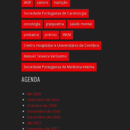
MGF
cancro
nutrição
Sociedade Portuguesa de Cardiologia
oncologia
psiquiatria
saúde mental
pediatria
prémio
INEM
Centro Hospitalar e Universitário de Coimbra
Manuel Teixeira Veríssimo
Sociedade Portuguesa de Medicina Interna
AGENDA
de 2026
Setembro de 2026
Outubro de 2026
Novembro de 2026
Dezembro de 2026
de 2027
Fevereiro de 2027