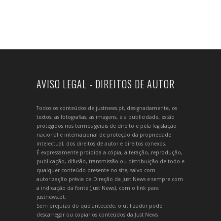
AVISO LEGAL - DIREITOS DE AUTOR
Todos os conteúdos de justnews.pt, designadamente, os
textos, as fotografias, as imagens, e a publicidade, estão
protegidos nos termos gerais de direito e pela legislação
nacional e internacional de proteção da propriedade
intelectual, dos direitos de autor e direitos conexos.
É expressamente proibida a cópia, alteração, reprodução,
publicação, difusão, transmissão ou distribuição de todo e
qualquer conteúdo presente no site, salvo com
autorização prévia da Direção da Just News e sempre com
a indicação da fonte (Just News), com o link para
justnews.pt.
Sem prejuízo do que antecede, o utilizador pode
descarregar ou copiar os conteúdos da Just News