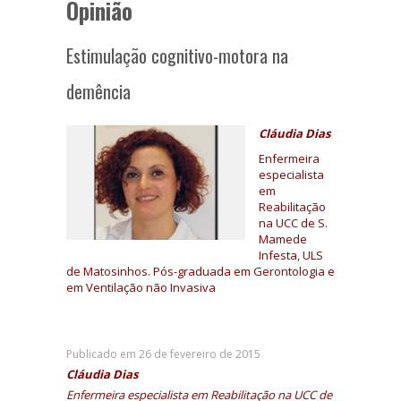
Opinião
Estimulação cognitivo-motora na
demência
Cláudia Dias
Enfermeira
especialista
em
Reabilitação
na UCC de S.
Mamede
Infesta, ULS
de Matosinhos. Pós-graduada em Gerontologia e
em Ventilação não Invasiva
Publicado em 26 de fevereiro de 2015
Cláudia Dias
Enfermeira especialista em Reabilitação na UCC de