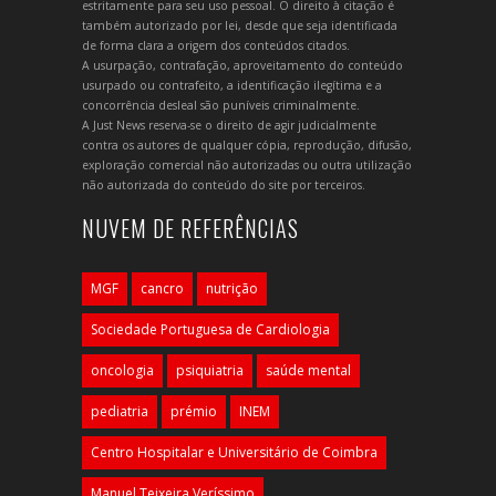
estritamente para seu uso pessoal. O direito à citação é
também autorizado por lei, desde que seja identificada
de forma clara a origem dos conteúdos citados.
A usurpação, contrafação, aproveitamento do conteúdo
usurpado ou contrafeito, a identificação ilegítima e a
concorrência desleal são puníveis criminalmente.
A Just News reserva-se o direito de agir judicialmente
contra os autores de qualquer cópia, reprodução, difusão,
exploração comercial não autorizadas ou outra utilização
não autorizada do conteúdo do site por terceiros.
NUVEM DE REFERÊNCIAS
MGF
cancro
nutrição
Sociedade Portuguesa de Cardiologia
oncologia
psiquiatria
saúde mental
pediatria
prémio
INEM
Centro Hospitalar e Universitário de Coimbra
Manuel Teixeira Veríssimo