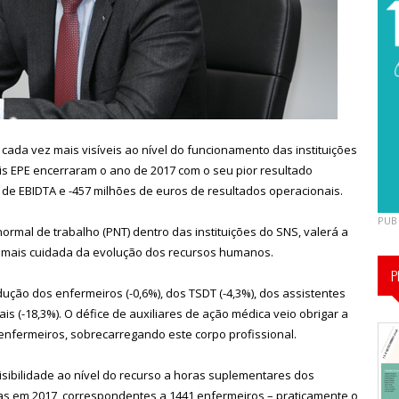
ada vez mais visíveis ao nível do funcionamento das instituições
is EPE encerraram o ano de 2017 com o seu pior resultado
de EBIDTA e -457 milhões de euros de resultados operacionais.
PUB
ormal de trabalho (PNT) dentro das instituições do SNS, valerá a
e mais cuidada da evolução dos recursos humanos.
P
dução dos enfermeiros (-0,6%), dos TSDT (-4,3%), dos assistentes
ais (-18,3%). O défice de auxiliares de ação médica veio obrigar a
enfermeiros, sobrecarregando este corpo profissional.
visibilidade ao nível do recurso a horas suplementares dos
ras em 2017, correspondentes a 1441 enfermeiros – praticamente o