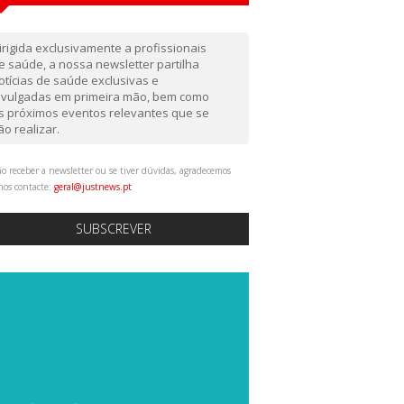
irigida exclusivamente a profissionais
e saúde, a nossa newsletter partilha
otícias de saúde exclusivas e
ivulgadas em primeira mão, bem como
s próximos eventos relevantes que se
ão realizar.
o receber a newsletter ou se tiver dúvidas, agradecemos
nos contacte:
geral@justnews.pt
SUBSCREVER