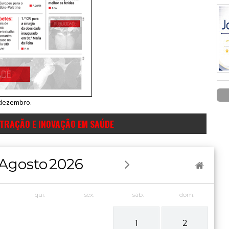
e dezembro.
STRAÇÃO E INOVAÇÃO EM SAÚDE
Agosto
2026
qui.
sex.
sáb.
dom.
1
2