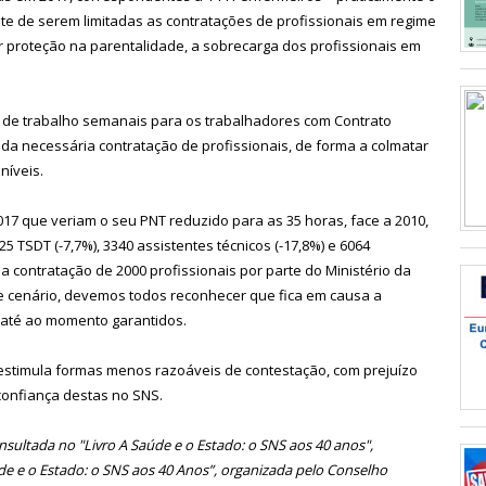
e de serem limitadas as contratações de profissionais em regime
r proteção na parentalidade, a sobrecarga dos profissionais em
s de trabalho semanais para os trabalhadores com Contrato
da necessária contratação de profissionais, de forma a colmatar
níveis.
7 que veriam o seu PNT reduzido para as 35 horas, face a 2010,
25 TSDT (-7,7%), 3340 assistentes técnicos (-17,8%) e 6064
a contratação de 2000 profissionais por parte do Ministério da
e cenário, devemos todos reconhecer que fica em causa a
 até ao momento garantidos.
estimula formas menos razoáveis de contestação, com prejuízo
confiança destas no SNS.
nsultada no "Livro A Saúde e o Estado: o SNS aos 40 anos",
de e o Estado: o SNS aos 40 Anos”, organizada pelo Conselho