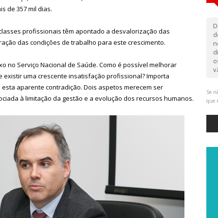
s de 357 mil dias.
D
classes profissionais têm apontado a desvalorização das
d
ioração das condições de trabalho para este crescimento.
n
d
o
o no Serviço Nacional de Saúde. Como é possível melhorar
v
 existir uma crescente insatisfação profissional? Importa
a esta aparente contradição. Dois aspetos merecem ser
Se nã
sociada à limitação da gestão e a evolução dos recursos humanos.
que 