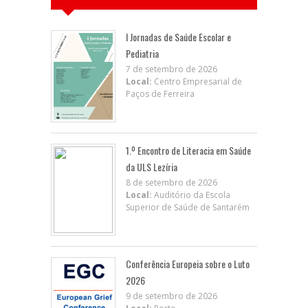
I Jornadas de Saúde Escolar e
Pediatria
7 de setembro de 2026
Local:
Centro Empresarial de
Paços de Ferreira
1.º Encontro de Literacia em Saúde
da ULS Lezíria
8 de setembro de 2026
Local:
Auditório da Escola
Superior de Saúde de Santarém
Conferência Europeia sobre o Luto
2026
9 de setembro de 2026