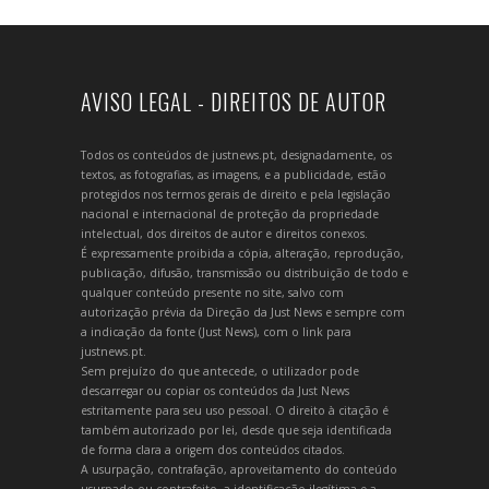
AVISO LEGAL - DIREITOS DE AUTOR
Todos os conteúdos de justnews.pt, designadamente, os
textos, as fotografias, as imagens, e a publicidade, estão
protegidos nos termos gerais de direito e pela legislação
nacional e internacional de proteção da propriedade
intelectual, dos direitos de autor e direitos conexos.
É expressamente proibida a cópia, alteração, reprodução,
publicação, difusão, transmissão ou distribuição de todo e
qualquer conteúdo presente no site, salvo com
autorização prévia da Direção da Just News e sempre com
a indicação da fonte (Just News), com o link para
justnews.pt.
Sem prejuízo do que antecede, o utilizador pode
descarregar ou copiar os conteúdos da Just News
estritamente para seu uso pessoal. O direito à citação é
também autorizado por lei, desde que seja identificada
de forma clara a origem dos conteúdos citados.
A usurpação, contrafação, aproveitamento do conteúdo
usurpado ou contrafeito, a identificação ilegítima e a