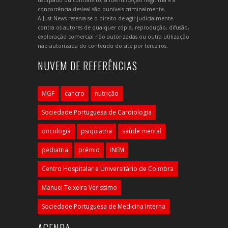
concorrência desleal são puníveis criminalmente.
A Just News reserva-se o direito de agir judicialmente
contra os autores de qualquer cópia, reprodução, difusão,
exploração comercial não autorizadas ou outra utilização
não autorizada do conteúdo do site por terceiros.
NUVEM DE REFERÊNCIAS
MGF
cancro
nutrição
Sociedade Portuguesa de Cardiologia
oncologia
psiquiatria
saúde mental
pediatria
prémio
INEM
Centro Hospitalar e Universitário de Coimbra
Manuel Teixeira Veríssimo
Sociedade Portuguesa de Medicina Interna
AGENDA