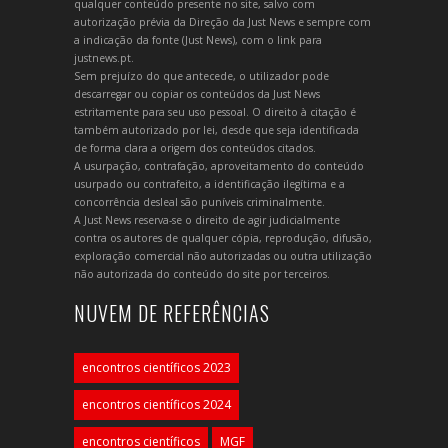
qualquer conteúdo presente no site, salvo com
autorização prévia da Direção da Just News e sempre com
a indicação da fonte (Just News), com o link para
justnews.pt.
Sem prejuízo do que antecede, o utilizador pode
descarregar ou copiar os conteúdos da Just News
estritamente para seu uso pessoal. O direito à citação é
também autorizado por lei, desde que seja identificada
de forma clara a origem dos conteúdos citados.
A usurpação, contrafação, aproveitamento do conteúdo
usurpado ou contrafeito, a identificação ilegítima e a
concorrência desleal são puníveis criminalmente.
A Just News reserva-se o direito de agir judicialmente
contra os autores de qualquer cópia, reprodução, difusão,
exploração comercial não autorizadas ou outra utilização
não autorizada do conteúdo do site por terceiros.
NUVEM DE REFERÊNCIAS
encontros científicos 2023
encontros científicos 2024
encontros científicos
MGF