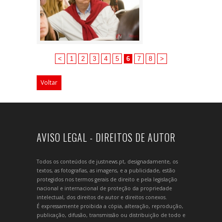
<
1
2
3
4
5
6
7
8
>
Voltar
AVISO LEGAL - DIREITOS DE AUTOR
Todos os conteúdos de justnews.pt, designadamente, os
textos, as fotografias, as imagens, e a publicidade, estão
protegidos nos termos gerais de direito e pela legislação
nacional e internacional de proteção da propriedade
intelectual, dos direitos de autor e direitos conexos.
É expressamente proibida a cópia, alteração, reprodução,
publicação, difusão, transmissão ou distribuição de todo e