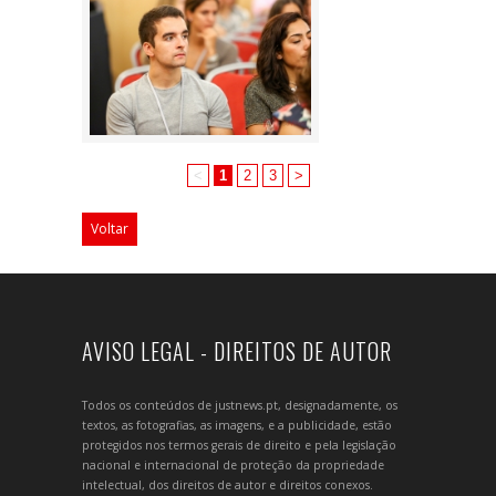
<
1
2
3
>
Voltar
AVISO LEGAL - DIREITOS DE AUTOR
Todos os conteúdos de justnews.pt, designadamente, os
textos, as fotografias, as imagens, e a publicidade, estão
protegidos nos termos gerais de direito e pela legislação
nacional e internacional de proteção da propriedade
intelectual, dos direitos de autor e direitos conexos.