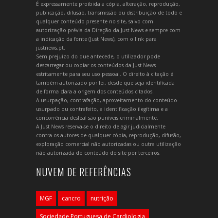
É expressamente proibida a cópia, alteração, reprodução,
publicação, difusão, transmissão ou distribuição de todo e
qualquer conteúdo presente no site, salvo com
autorização prévia da Direção da Just News e sempre com
a indicação da fonte (Just News), com o link para
justnews.pt.
Sem prejuízo do que antecede, o utilizador pode
descarregar ou copiar os conteúdos da Just News
estritamente para seu uso pessoal. O direito à citação é
também autorizado por lei, desde que seja identificada
de forma clara a origem dos conteúdos citados.
A usurpação, contrafação, aproveitamento do conteúdo
usurpado ou contrafeito, a identificação ilegítima e a
concorrência desleal são puníveis criminalmente.
A Just News reserva-se o direito de agir judicialmente
contra os autores de qualquer cópia, reprodução, difusão,
exploração comercial não autorizadas ou outra utilização
não autorizada do conteúdo do site por terceiros.
NUVEM DE REFERÊNCIAS
MGF
cancro
nutrição
Sociedade Portuguesa de Cardiologia