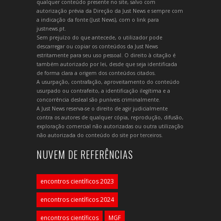
qualquer conteúdo presente no site, salvo com
autorização prévia da Direção da Just News e sempre com
a indicação da fonte (Just News), com o link para
justnews.pt.
Sem prejuízo do que antecede, o utilizador pode
descarregar ou copiar os conteúdos da Just News
estritamente para seu uso pessoal. O direito à citação é
também autorizado por lei, desde que seja identificada
de forma clara a origem dos conteúdos citados.
A usurpação, contrafação, aproveitamento do conteúdo
usurpado ou contrafeito, a identificação ilegítima e a
concorrência desleal são puníveis criminalmente.
A Just News reserva-se o direito de agir judicialmente
contra os autores de qualquer cópia, reprodução, difusão,
exploração comercial não autorizadas ou outra utilização
não autorizada do conteúdo do site por terceiros.
NUVEM DE REFERÊNCIAS
encontros científicos 2023
encontros científicos 2024
encontros científicos
MGF