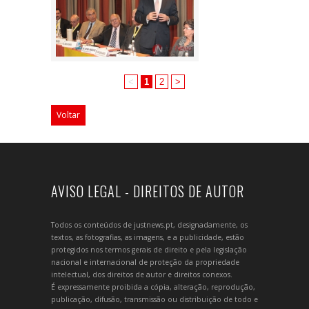
<
1
2
>
Voltar
AVISO LEGAL - DIREITOS DE AUTOR
Todos os conteúdos de justnews.pt, designadamente, os
textos, as fotografias, as imagens, e a publicidade, estão
protegidos nos termos gerais de direito e pela legislação
nacional e internacional de proteção da propriedade
intelectual, dos direitos de autor e direitos conexos.
É expressamente proibida a cópia, alteração, reprodução,
publicação, difusão, transmissão ou distribuição de todo e