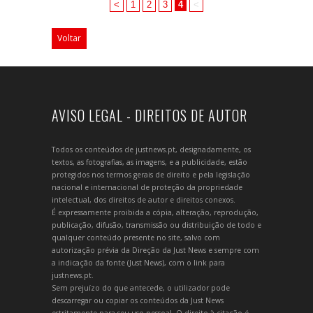
<
1
2
3
4
<
Voltar
AVISO LEGAL - DIREITOS DE AUTOR
Todos os conteúdos de justnews.pt, designadamente, os
textos, as fotografias, as imagens, e a publicidade, estão
protegidos nos termos gerais de direito e pela legislação
nacional e internacional de proteção da propriedade
intelectual, dos direitos de autor e direitos conexos.
É expressamente proibida a cópia, alteração, reprodução,
publicação, difusão, transmissão ou distribuição de todo e
qualquer conteúdo presente no site, salvo com
autorização prévia da Direção da Just News e sempre com
a indicação da fonte (Just News), com o link para
justnews.pt.
Sem prejuízo do que antecede, o utilizador pode
descarregar ou copiar os conteúdos da Just News