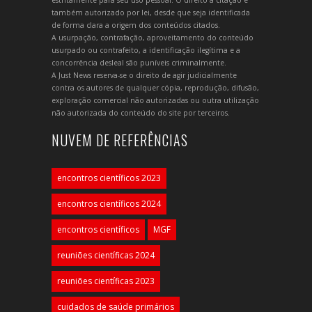
estritamente para seu uso pessoal. O direito à citação é
também autorizado por lei, desde que seja identificada
de forma clara a origem dos conteúdos citados.
A usurpação, contrafação, aproveitamento do conteúdo
usurpado ou contrafeito, a identificação ilegítima e a
concorrência desleal são puníveis criminalmente.
A Just News reserva-se o direito de agir judicialmente
contra os autores de qualquer cópia, reprodução, difusão,
exploração comercial não autorizadas ou outra utilização
não autorizada do conteúdo do site por terceiros.
NUVEM DE REFERÊNCIAS
encontros científicos 2023
encontros científicos 2024
encontros científicos
MGF
reuniões científicas 2024
reuniões científicas 2023
cuidados de saúde primários