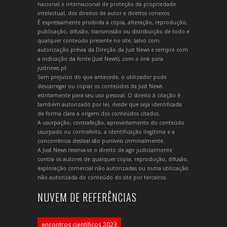
nacional e internacional de proteção da propriedade
intelectual, dos direitos de autor e direitos conexos.
É expressamente proibida a cópia, alteração, reprodução,
publicação, difusão, transmissão ou distribuição de todo e
qualquer conteúdo presente no site, salvo com
autorização prévia da Direção da Just News e sempre com
a indicação da fonte (Just News), com o link para
justnews.pt.
Sem prejuízo do que antecede, o utilizador pode
descarregar ou copiar os conteúdos da Just News
estritamente para seu uso pessoal. O direito à citação é
também autorizado por lei, desde que seja identificada
de forma clara a origem dos conteúdos citados.
A usurpação, contrafação, aproveitamento do conteúdo
usurpado ou contrafeito, a identificação ilegítima e a
concorrência desleal são puníveis criminalmente.
A Just News reserva-se o direito de agir judicialmente
contra os autores de qualquer cópia, reprodução, difusão,
exploração comercial não autorizadas ou outra utilização
não autorizada do conteúdo do site por terceiros.
NUVEM DE REFERÊNCIAS
encontros científicos 2023