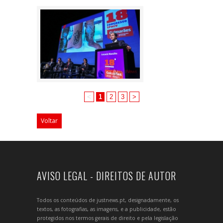
<
1
2
3
>
Voltar
AVISO LEGAL - DIREITOS DE AUTOR
Todos os conteúdos de justnews.pt, designadamente, os
textos, as fotografias, as imagens, e a publicidade, estão
protegidos nos termos gerais de direito e pela legislação