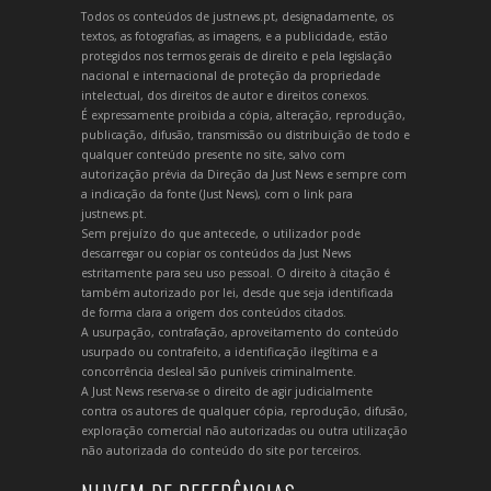
Todos os conteúdos de justnews.pt, designadamente, os
textos, as fotografias, as imagens, e a publicidade, estão
protegidos nos termos gerais de direito e pela legislação
nacional e internacional de proteção da propriedade
intelectual, dos direitos de autor e direitos conexos.
É expressamente proibida a cópia, alteração, reprodução,
publicação, difusão, transmissão ou distribuição de todo e
qualquer conteúdo presente no site, salvo com
autorização prévia da Direção da Just News e sempre com
a indicação da fonte (Just News), com o link para
justnews.pt.
Sem prejuízo do que antecede, o utilizador pode
descarregar ou copiar os conteúdos da Just News
estritamente para seu uso pessoal. O direito à citação é
também autorizado por lei, desde que seja identificada
de forma clara a origem dos conteúdos citados.
A usurpação, contrafação, aproveitamento do conteúdo
usurpado ou contrafeito, a identificação ilegítima e a
concorrência desleal são puníveis criminalmente.
A Just News reserva-se o direito de agir judicialmente
contra os autores de qualquer cópia, reprodução, difusão,
exploração comercial não autorizadas ou outra utilização
não autorizada do conteúdo do site por terceiros.