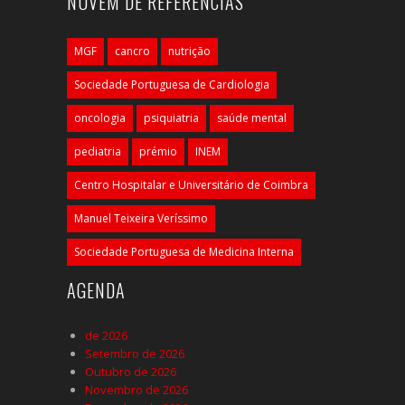
NUVEM DE REFERÊNCIAS
MGF
cancro
nutrição
Sociedade Portuguesa de Cardiologia
oncologia
psiquiatria
saúde mental
pediatria
prémio
INEM
Centro Hospitalar e Universitário de Coimbra
Manuel Teixeira Veríssimo
Sociedade Portuguesa de Medicina Interna
AGENDA
de 2026
Setembro de 2026
Outubro de 2026
Novembro de 2026