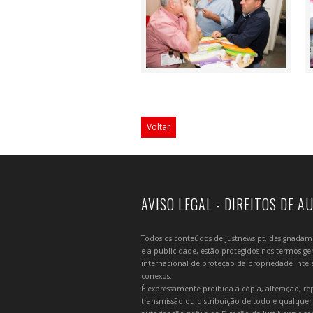
Voltar
AVISO LEGAL - DIREITOS DE A
Todos os conteúdos de justnews.pt, designadament
e a publicidade, estão protegidos nos termos gera
internacional de proteção da propriedade intelec
conexos.
É expressamente proibida a cópia, alteração, re
transmissão ou distribuição de todo e qualquer