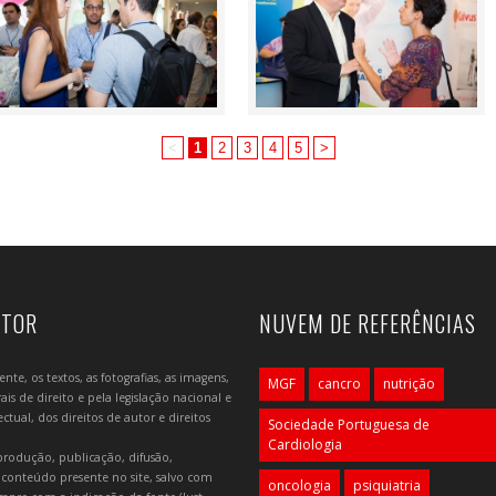
<
1
2
3
4
5
>
UTOR
NUVEM DE REFERÊNCIAS
e, os textos, as fotografias, as imagens,
MGF
cancro
nutrição
is de direito e pela legislação nacional e
tual, dos direitos de autor e direitos
Sociedade Portuguesa de
Cardiologia
produção, publicação, difusão,
 conteúdo presente no site, salvo com
oncologia
psiquiatria