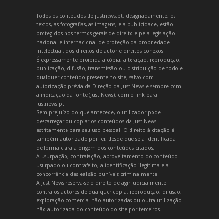
Todos os conteúdos de justnews.pt, designadamente, os
textos, as fotografias, as imagens, e a publicidade, estão
protegidos nos termos gerais de direito e pela legislação
nacional e internacional de proteção da propriedade
intelectual, dos direitos de autor e direitos conexos.
É expressamente proibida a cópia, alteração, reprodução,
publicação, difusão, transmissão ou distribuição de todo e
qualquer conteúdo presente no site, salvo com
autorização prévia da Direção da Just News e sempre com
a indicação da fonte (Just News), com o link para
justnews.pt.
Sem prejuízo do que antecede, o utilizador pode
descarregar ou copiar os conteúdos da Just News
estritamente para seu uso pessoal. O direito à citação é
também autorizado por lei, desde que seja identificada
de forma clara a origem dos conteúdos citados.
A usurpação, contrafação, aproveitamento do conteúdo
usurpado ou contrafeito, a identificação ilegítima e a
concorrência desleal são puníveis criminalmente.
A Just News reserva-se o direito de agir judicialmente
contra os autores de qualquer cópia, reprodução, difusão,
exploração comercial não autorizadas ou outra utilização
não autorizada do conteúdo do site por terceiros.