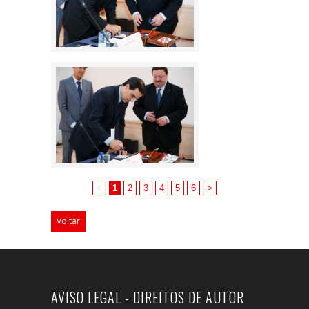
<
1
2
3
4
5
6
>
Voltar
AVISO LEGAL - DIREITOS DE AUTOR