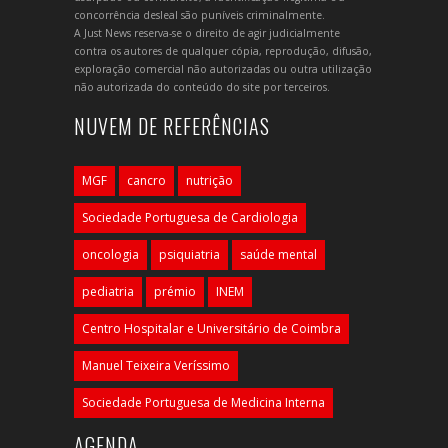
concorrência desleal são puníveis criminalmente.
A Just News reserva-se o direito de agir judicialmente
contra os autores de qualquer cópia, reprodução, difusão,
exploração comercial não autorizadas ou outra utilização
não autorizada do conteúdo do site por terceiros.
NUVEM DE REFERÊNCIAS
MGF
cancro
nutrição
Sociedade Portuguesa de Cardiologia
oncologia
psiquiatria
saúde mental
pediatria
prémio
INEM
Centro Hospitalar e Universitário de Coimbra
Manuel Teixeira Veríssimo
Sociedade Portuguesa de Medicina Interna
AGENDA