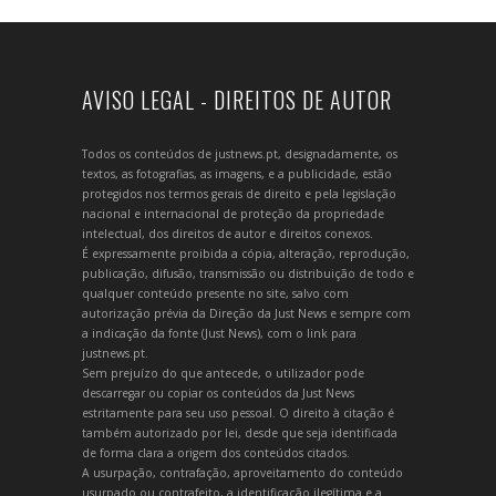
AVISO LEGAL - DIREITOS DE AUTOR
Todos os conteúdos de justnews.pt, designadamente, os
textos, as fotografias, as imagens, e a publicidade, estão
protegidos nos termos gerais de direito e pela legislação
nacional e internacional de proteção da propriedade
intelectual, dos direitos de autor e direitos conexos.
É expressamente proibida a cópia, alteração, reprodução,
publicação, difusão, transmissão ou distribuição de todo e
qualquer conteúdo presente no site, salvo com
autorização prévia da Direção da Just News e sempre com
a indicação da fonte (Just News), com o link para
justnews.pt.
Sem prejuízo do que antecede, o utilizador pode
descarregar ou copiar os conteúdos da Just News
estritamente para seu uso pessoal. O direito à citação é
também autorizado por lei, desde que seja identificada
de forma clara a origem dos conteúdos citados.
A usurpação, contrafação, aproveitamento do conteúdo
usurpado ou contrafeito, a identificação ilegítima e a