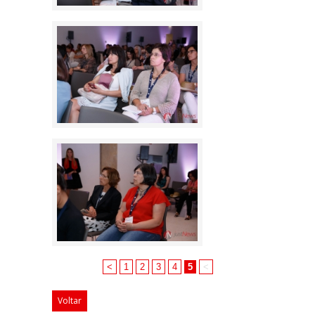
<
1
2
3
4
5
<
Voltar