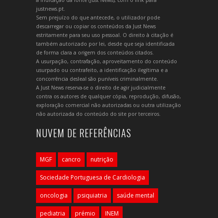
a indicação da fonte (Just News), com o link para
justnews.pt.
Sem prejuízo do que antecede, o utilizador pode
descarregar ou copiar os conteúdos da Just News
estritamente para seu uso pessoal. O direito à citação é
também autorizado por lei, desde que seja identificada
de forma clara a origem dos conteúdos citados.
A usurpação, contrafação, aproveitamento do conteúdo
usurpado ou contrafeito, a identificação ilegítima e a
concorrência desleal são puníveis criminalmente.
A Just News reserva-se o direito de agir judicialmente
contra os autores de qualquer cópia, reprodução, difusão,
exploração comercial não autorizadas ou outra utilização
não autorizada do conteúdo do site por terceiros.
NUVEM DE REFERÊNCIAS
MGF
cancro
nutrição
Sociedade Portuguesa de Cardiologia
oncologia
psiquiatria
saúde mental
pediatria
prémio
INEM