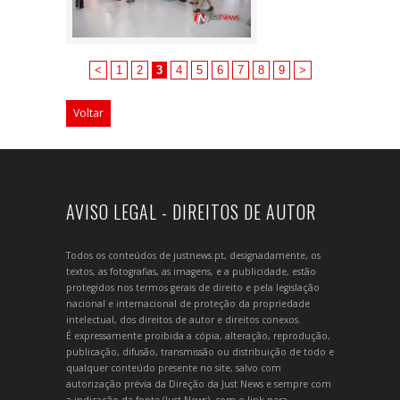
<
1
2
3
4
5
6
7
8
9
>
Voltar
AVISO LEGAL - DIREITOS DE AUTOR
Todos os conteúdos de justnews.pt, designadamente, os
textos, as fotografias, as imagens, e a publicidade, estão
protegidos nos termos gerais de direito e pela legislação
nacional e internacional de proteção da propriedade
intelectual, dos direitos de autor e direitos conexos.
É expressamente proibida a cópia, alteração, reprodução,
publicação, difusão, transmissão ou distribuição de todo e
qualquer conteúdo presente no site, salvo com
autorização prévia da Direção da Just News e sempre com