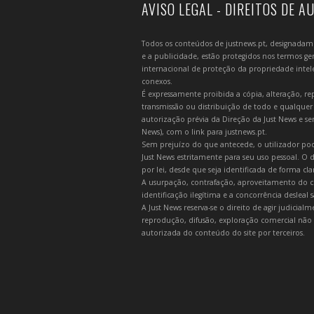
AVISO LEGAL - DIREITOS DE A
Todos os conteúdos de justnews.pt, designadament
e a publicidade, estão protegidos nos termos gera
internacional de proteção da propriedade intelec
conexos.
É expressamente proibida a cópia, alteração, re
transmissão ou distribuição de todo e qualquer
autorização prévia da Direção da Just News e se
News), com o link para justnews.pt.
Sem prejuízo do que antecede, o utilizador pod
Just News estritamente para seu uso pessoal. O
por lei, desde que seja identificada de forma cl
A usurpação, contrafação, aproveitamento do c
identificação ilegítima e a concorrência desleal
A Just News reserva-se o direito de agir judicia
reprodução, difusão, exploração comercial não 
autorizada do conteúdo do site por terceiros.