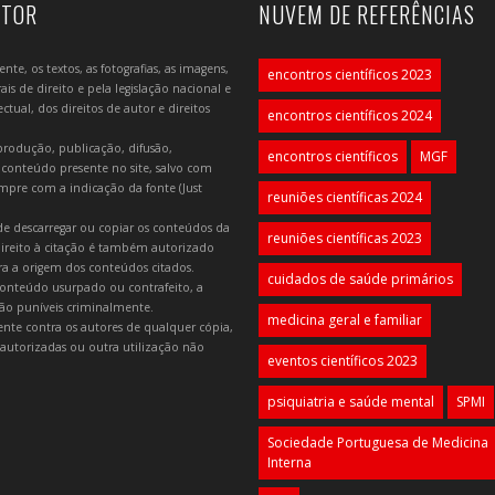
UTOR
NUVEM DE REFERÊNCIAS
e, os textos, as fotografias, as imagens,
encontros científicos 2023
is de direito e pela legislação nacional e
tual, dos direitos de autor e direitos
encontros científicos 2024
produção, publicação, difusão,
encontros científicos
MGF
 conteúdo presente no site, salvo com
mpre com a indicação da fonte (Just
reuniões científicas 2024
e descarregar ou copiar os conteúdos da
reuniões científicas 2023
 direito à citação é também autorizado
ara a origem dos conteúdos citados.
cuidados de saúde primários
onteúdo usurpado ou contrafeito, a
 são puníveis criminalmente.
medicina geral e familiar
lmente contra os autores de qualquer cópia,
autorizadas ou outra utilização não
eventos científicos 2023
psiquiatria e saúde mental
SPMI
Sociedade Portuguesa de Medicina
Interna