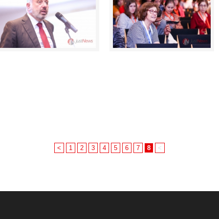
<
1
2
3
4
5
6
7
8
<