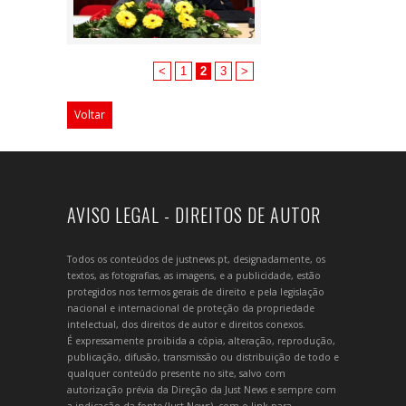
<
1
2
3
>
Voltar
AVISO LEGAL - DIREITOS DE AUTOR
Todos os conteúdos de justnews.pt, designadamente, os
textos, as fotografias, as imagens, e a publicidade, estão
protegidos nos termos gerais de direito e pela legislação
nacional e internacional de proteção da propriedade
intelectual, dos direitos de autor e direitos conexos.
É expressamente proibida a cópia, alteração, reprodução,
publicação, difusão, transmissão ou distribuição de todo e
qualquer conteúdo presente no site, salvo com
autorização prévia da Direção da Just News e sempre com