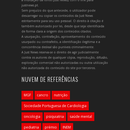
a indicação da fonte (Just News), com o link para
justnews.pt.
Sem prejuízo do que antecede, o utilizador pode
descarregar ou copiar os conteúdos da Just News
estritamente para seu uso pessoal. O direito à citação é
também autorizado por lei, desde que seja identificada
de forma clara a origem dos conteúdos citados.
A usurpação, contrafação, aproveitamento do conteúdo
usurpado ou contrafeito, a identificação ilegítima e a
concorrência desleal são puníveis criminalmente.
A Just News reserva-se o direito de agir judicialmente
contra os autores de qualquer cópia, reprodução, difusão,
exploração comercial não autorizadas ou outra utilização
não autorizada do conteúdo do site por terceiros.
NUVEM DE REFERÊNCIAS
MGF
cancro
nutrição
Sociedade Portuguesa de Cardiologia
oncologia
psiquiatria
saúde mental
pediatria
prémio
INEM