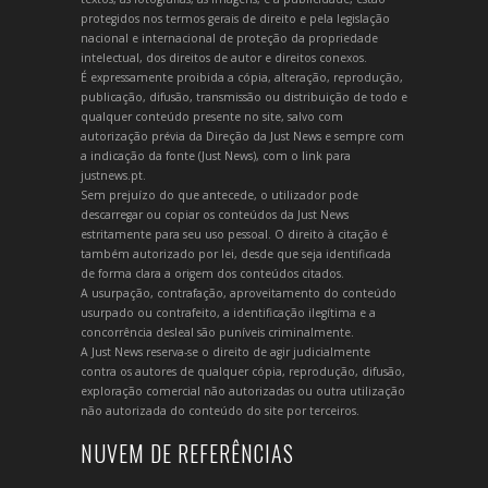
protegidos nos termos gerais de direito e pela legislação
nacional e internacional de proteção da propriedade
intelectual, dos direitos de autor e direitos conexos.
É expressamente proibida a cópia, alteração, reprodução,
publicação, difusão, transmissão ou distribuição de todo e
qualquer conteúdo presente no site, salvo com
autorização prévia da Direção da Just News e sempre com
a indicação da fonte (Just News), com o link para
justnews.pt.
Sem prejuízo do que antecede, o utilizador pode
descarregar ou copiar os conteúdos da Just News
estritamente para seu uso pessoal. O direito à citação é
também autorizado por lei, desde que seja identificada
de forma clara a origem dos conteúdos citados.
A usurpação, contrafação, aproveitamento do conteúdo
usurpado ou contrafeito, a identificação ilegítima e a
concorrência desleal são puníveis criminalmente.
A Just News reserva-se o direito de agir judicialmente
contra os autores de qualquer cópia, reprodução, difusão,
exploração comercial não autorizadas ou outra utilização
não autorizada do conteúdo do site por terceiros.
NUVEM DE REFERÊNCIAS