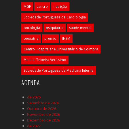
MGF
cancro
nutrição
Sociedade Portuguesa de Cardiologia
oncologia
psiquiatria
saúde mental
pediatria
prémio
INEM
Centro Hospitalar e Universitário de Coimbra
Manuel Teixeira Veríssimo
Sociedade Portuguesa de Medicina Interna
AGENDA
de 2026
Setembro de 2026
Outubro de 2026
Novembro de 2026
Dezembro de 2026
de 2027