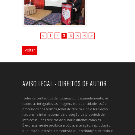
<
1
2
3
4
5
6
>
Voltar
AVISO LEGAL - DIREITOS DE AUTOR
Todos os conteúdos de justnews.pt, designadamente, os
textos, as fotografias, as imagens, e a publicidade, estão
protegidos nos termos gerais de direito e pela legislação
nacional e internacional de proteção da propriedade
intelectual, dos direitos de autor e direitos conexos.
É expressamente proibida a cópia, alteração, reprodução,
publicação, difusão, transmissão ou distribuição de todo e