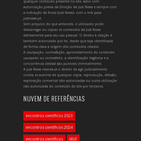
qualquer conteúdo presente no site, salvo com
autorização prévia da Direção da Just News e sempre com
a indicação da fonte (Just News), com o link para
justnews.pt.
Sem prejuízo do que antecede, o utilizador pode
descarregar ou copiar os conteúdos da Just News
estritamente para seu uso pessoal. O direito à citação é
também autorizado por lei, desde que seja identificada
de forma clara a origem dos conteúdos citados.
A usurpação, contrafação, aproveitamento do conteúdo
usurpado ou contrafeito, a identificação ilegítima e a
concorrência desleal são puníveis criminalmente.
A Just News reserva-se o direito de agir judicialmente
contra os autores de qualquer cópia, reprodução, difusão,
exploração comercial não autorizadas ou outra utilização
não autorizada do conteúdo do site por terceiros.
NUVEM DE REFERÊNCIAS
encontros científicos 2023
encontros científicos 2024
encontros científicos
MGF