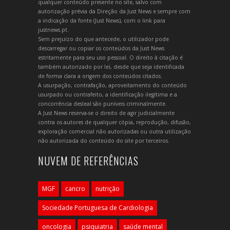
qualquer conteúdo presente no site, salvo com
autorização prévia da Direção da Just News e sempre com
a indicação da fonte (Just News), com o link para
justnews.pt.
Sem prejuízo do que antecede, o utilizador pode
descarregar ou copiar os conteúdos da Just News
estritamente para seu uso pessoal. O direito à citação é
também autorizado por lei, desde que seja identificada
de forma clara a origem dos conteúdos citados.
A usurpação, contrafação, aproveitamento do conteúdo
usurpado ou contrafeito, a identificação ilegítima e a
concorrência desleal são puníveis criminalmente.
A Just News reserva-se o direito de agir judicialmente
contra os autores de qualquer cópia, reprodução, difusão,
exploração comercial não autorizadas ou outra utilização
não autorizada do conteúdo do site por terceiros.
NUVEM DE REFERÊNCIAS
MGF
cancro
nutrição
Sociedade Portuguesa de Cardiologia
oncologia
psiquiatria
saúde mental