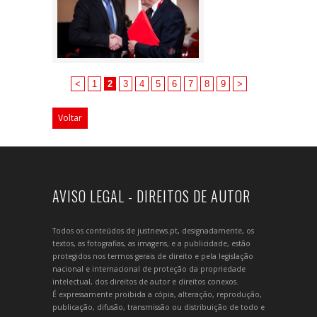
<
1
2
3
4
5
6
7
8
9
>
Voltar
AVISO LEGAL - DIREITOS DE AUTOR
Todos os conteúdos de justnews.pt, designadamente, os
textos, as fotografias, as imagens, e a publicidade, estão
protegidos nos termos gerais de direito e pela legislação
nacional e internacional de proteção da propriedade
intelectual, dos direitos de autor e direitos conexos.
É expressamente proibida a cópia, alteração, reprodução,
publicação, difusão, transmissão ou distribuição de todo e