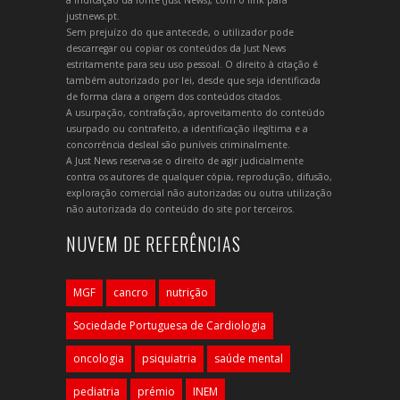
a indicação da fonte (Just News), com o link para
justnews.pt.
Sem prejuízo do que antecede, o utilizador pode
descarregar ou copiar os conteúdos da Just News
estritamente para seu uso pessoal. O direito à citação é
também autorizado por lei, desde que seja identificada
de forma clara a origem dos conteúdos citados.
A usurpação, contrafação, aproveitamento do conteúdo
usurpado ou contrafeito, a identificação ilegítima e a
concorrência desleal são puníveis criminalmente.
A Just News reserva-se o direito de agir judicialmente
contra os autores de qualquer cópia, reprodução, difusão,
exploração comercial não autorizadas ou outra utilização
não autorizada do conteúdo do site por terceiros.
NUVEM DE REFERÊNCIAS
MGF
cancro
nutrição
Sociedade Portuguesa de Cardiologia
oncologia
psiquiatria
saúde mental
pediatria
prémio
INEM