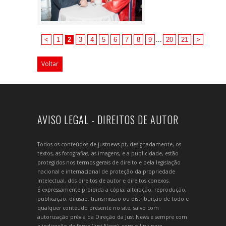
<
1
2
3
4
5
6
7
8
9
...
20
21
>
Voltar
AVISO LEGAL - DIREITOS DE AUTOR
Todos os conteúdos de justnews.pt, designadamente, os
textos, as fotografias, as imagens, e a publicidade, estão
protegidos nos termos gerais de direito e pela legislação
nacional e internacional de proteção da propriedade
intelectual, dos direitos de autor e direitos conexos.
É expressamente proibida a cópia, alteração, reprodução,
publicação, difusão, transmissão ou distribuição de todo e
qualquer conteúdo presente no site, salvo com
autorização prévia da Direção da Just News e sempre com