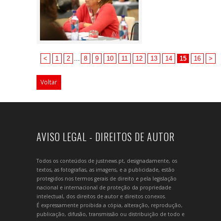
<
1
2
...
8
9
10
11
12
13
14
15
16
>
Voltar
AVISO LEGAL - DIREITOS DE AUTOR
Todos os conteúdos de justnews.pt, designadamente, os
textos, as fotografias, as imagens, e a publicidade, estão
protegidos nos termos gerais de direito e pela legislação
nacional e internacional de proteção da propriedade
intelectual, dos direitos de autor e direitos conexos.
É expressamente proibida a cópia, alteração, reprodução,
publicação, difusão, transmissão ou distribuição de todo e