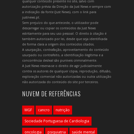
qualquer conteúdo presente no site, salvo com
autorização prévia da Direção da Just News e sempre com
a indicação da fonte (Just News), com o link para
justnews.pt.
Sem prejuízo do que antecede, o utilizador pode
descarregar ou copiar os conteúdos da Just News
estritamente para seu uso pessoal. O direito à citação é
também autorizado por lei, desde que seja identificada
de forma clara a origem dos conteúdos citados.
A usurpação, contrafação, aproveitamento do conteúdo
usurpado ou contrafeito, a identificação ilegítima e a
concorrência desleal são puníveis criminalmente.
A Just News reserva-se o direito de agir judicialmente
contra os autores de qualquer cópia, reprodução, difusão,
exploração comercial não autorizadas ou outra utilização
não autorizada do conteúdo do site por terceiros.
NUVEM DE REFERÊNCIAS
MGF
cancro
nutrição
Sociedade Portuguesa de Cardiologia
oncologia
psiquiatria
saúde mental